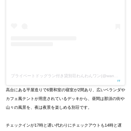
プライベートドッグラン付き貸別荘わんわんワン(@wanwanwan.nasu)がシェアした投稿
高台にある平屋造りで6畳和室の寝室が2間あり、広いベランダや
カフェ風テントが用意されているデッキから、昼間は那須の街や
山々の風景を、夜は夜景を楽しめる別荘です。
チェックインが17時と遅い代わりにチェックアウトも14時と遅