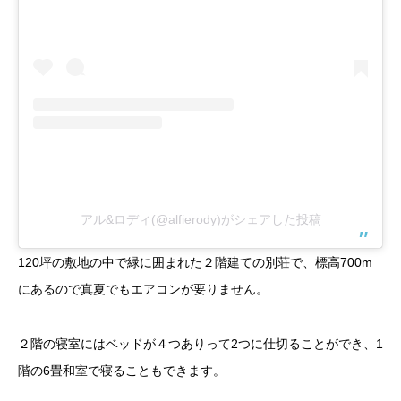
アル&ロディ(@alfierody)がシェアした投稿
120坪の敷地の中で緑に囲まれた２階建ての別荘で、標高700m
にあるので真夏でもエアコンが要りません。
２階の寝室にはベッドが４つありって2つに仕切ることができ、1
階の6畳和室で寝ることもできます。