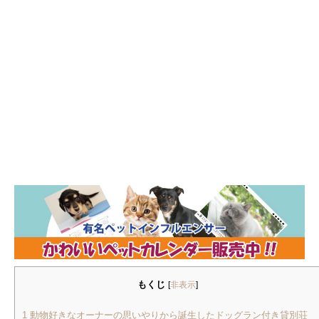
もくじ
[
非表示
]
1
動物好きなオーナーの思いやりから誕生したドッグラン付き貸別荘