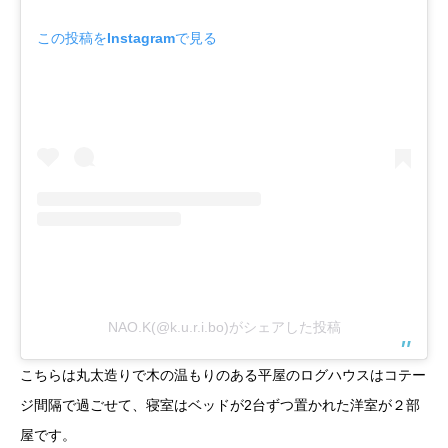
この投稿をInstagramで見る
NAO.K(@k.u.r.i.bo)がシェアした投稿
こちらは丸太造りで木の温もりのある平屋のログハウスはコテー
ジ間隔で過ごせて、寝室はベッドが2台ずつ置かれた洋室が２部
屋です。