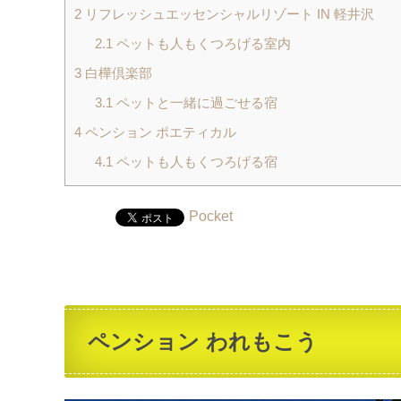
2
リフレッシュエッセンシャルリゾート IN 軽井沢
2.1
ペットも人もくつろげる室内
3
白樺倶楽部
3.1
ペットと一緒に過ごせる宿
4
ペンション ポエティカル
4.1
ペットも人もくつろげる宿
Pocket
ペンション われもこう