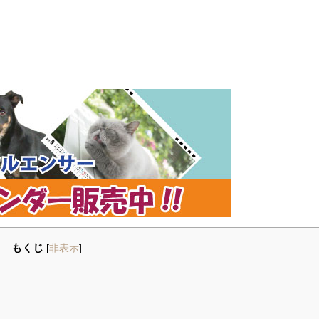
もくじ
[
非表示
]