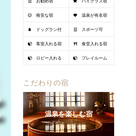
お勧め宿
ハイクラス宿
格安な宿
温泉が有名宿
ドッグラン付
スポーツ可
客室入れる宿
食堂入れる宿
き宿
ロビー入れる
プレイルーム
宿
可
こだわりの宿
温泉を楽しむ宿