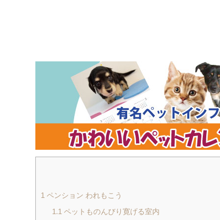
1
ペンション われもこう
1.1
ペットものんびり寛げる室内