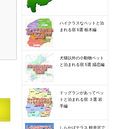
ハイクラスなペットと泊
まれる宿 6選 栃木編
犬猫以外の小動物ペット
と泊まれる宿 5選 嬬恋編
ドッグランがあってペッ
トと泊まれる宿 ３選 岩
手編
しらかばテラス 軽井沢で