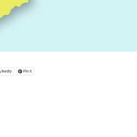
feedly
Pin it