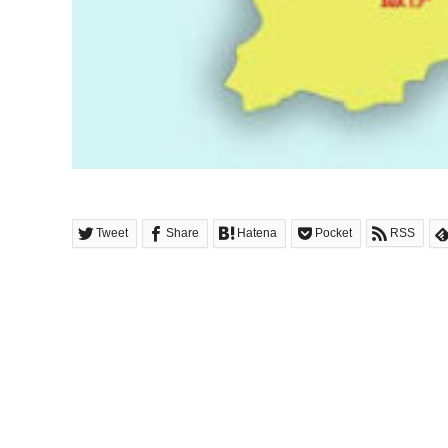
Tweet
Share
Hatena
Pocket
RSS