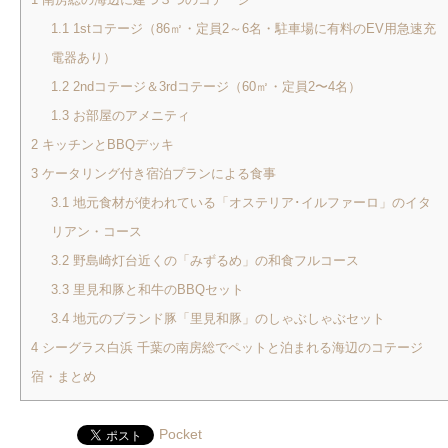
1.1
1stコテージ（86㎡・定員2～6名・駐車場に有料のEV用急速充
電器あり）
1.2
2ndコテージ＆3rdコテージ（60㎡・定員2〜4名）
1.3
お部屋のアメニティ
2
キッチンとBBQデッキ
3
ケータリング付き宿泊プランによる食事
3.1
地元食材が使われている「オステリア･イルファーロ」のイタ
リアン・コース
3.2
野島崎灯台近くの「みずるめ」の和食フルコース
3.3
里見和豚と和牛のBBQセット
3.4
地元のブランド豚「里見和豚」のしゃぶしゃぶセット
4
シーグラス白浜 千葉の南房総でペットと泊まれる海辺のコテージ
宿・まとめ
Pocket