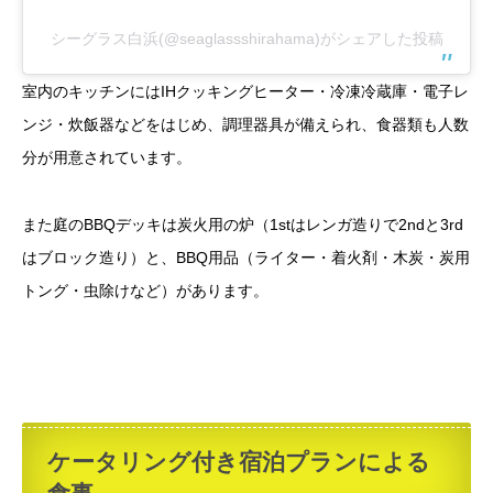
シーグラス白浜(@seaglassshirahama)がシェアした投稿
室内のキッチンにはIHクッキングヒーター・冷凍冷蔵庫・電子レ
ンジ・炊飯器などをはじめ、調理器具が備えられ、食器類も人数
分が用意されています。
また庭のBBQデッキは炭火用の炉（1stはレンガ造りで2ndと3rd
はブロック造り）と、BBQ用品（ライター・着火剤・木炭・炭用
トング・虫除けなど）があります。
ケータリング付き宿泊プランによる