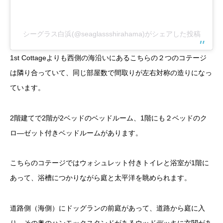
シーグラス白浜(@seaglassshirahama)がシェアした投稿
1st Cottageよりも西側の海沿いにあるこちらの２つのコテージ
は隣り合っていて、同じ部屋数で間取りが左右対称の造りになっ
ています。
2階建てで2階が2ベッドのベッドルーム、1階にも２ベッドのク
ロ―ゼット付きベッドルームがあります。
こちらのコテージではウォシュレット付きトイレと浴室が1階に
あって、浴槽につかりながら庭と太平洋を眺められます。
道路側（海側）にドッグランの前庭があって、道路から庭に入