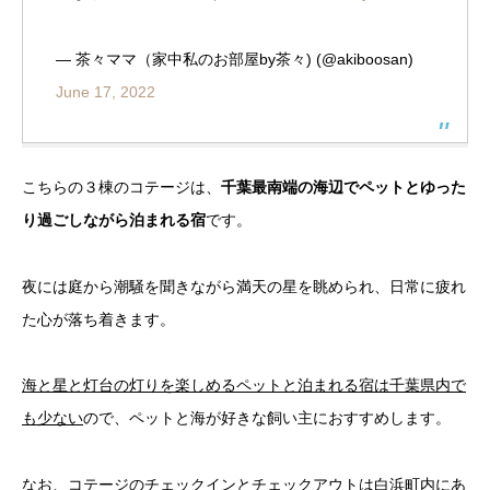
— 茶々ママ（家中私のお部屋by茶々) (@akiboosan)
June 17, 2022
こちらの３棟のコテージは、
千葉最南端の海辺でペットとゆった
り過ごしながら泊まれる宿
です。
夜には庭から潮騒を聞きながら満天の星を眺められ、日常に疲れ
た心が落ち着きます。
海と星と灯台の灯りを楽しめるペットと泊まれる宿は千葉県内で
も少ない
ので、ペットと海が好きな飼い主におすすめします。
なお、コテージのチェックインとチェックアウトは白浜町内にあ