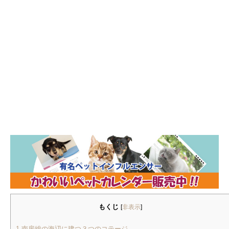
もくじ
[
非表示
]
1
南房総の海辺に建つ３つのコテージ