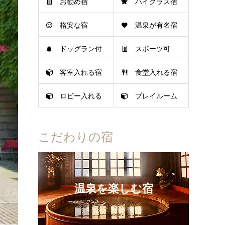
お勧め宿
ハイクラス宿
格安な宿
温泉が有名宿
ドッグラン付
スポーツ可
客室入れる宿
食堂入れる宿
き宿
ロビー入れる
プレイルーム
宿
可
こだわりの宿
温泉を楽しむ宿