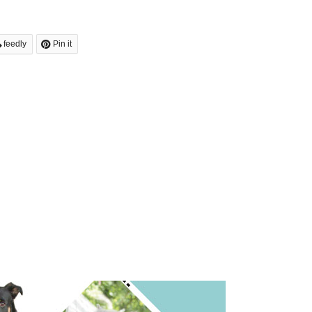
feedly
Pin it