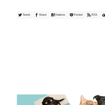
Tweet
Share
Hatena
Pocket
RSS