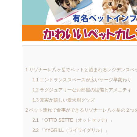
1
リゾナーレ八ヶ岳でペットと泊まれるレジデンスペ
1.1
エントランススペースが広いケージ早変わり
1.2
ラグジュアリーなお部屋の設備とアメニティ
1.3
充実が嬉しい愛犬用グッズ
2
ペット連れで食事ができるリゾナーレ八ヶ岳の２つ
2.1
「OTTO SETTE（オットセッテ）」
2.2
「YYGRILL（ワイワイグリル）」