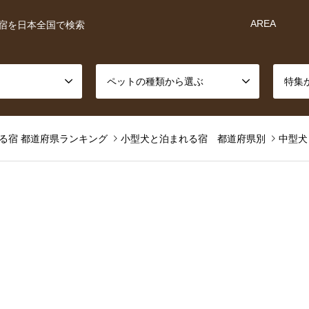
AREA
宿を日本全国で検索
ペットの種類から選ぶ
特集
る宿 都道府県ランキング
小型犬と泊まれる宿 都道府県別
中型犬