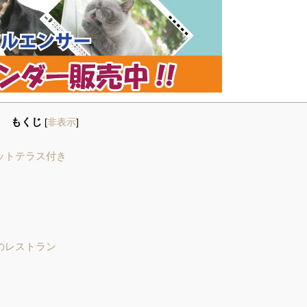
もくじ
[
非表示
]
ットテラス付き
のレストラン