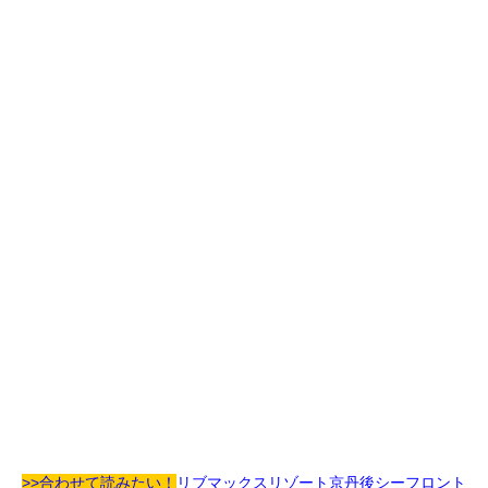
>>合わせて読みたい！
リブマックスリゾート京丹後シーフロント