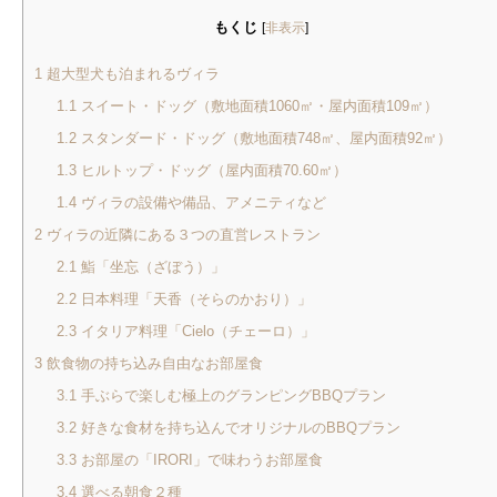
もくじ
[
非表示
]
1
超大型犬も泊まれるヴィラ
1.1
スイート・ドッグ（敷地面積1060㎡・屋内面積109㎡）
1.2
スタンダード・ドッグ（敷地面積748㎡、屋内面積92㎡）
1.3
ヒルトップ・ドッグ（屋内面積70.60㎡）
1.4
ヴィラの設備や備品、アメニティなど
2
ヴィラの近隣にある３つの直営レストラン
2.1
鮨「坐忘（ざぼう）」
2.2
日本料理「天香（そらのかおり）」
2.3
イタリア料理「Cielo（チェーロ）」
3
飲食物の持ち込み自由なお部屋食
3.1
手ぶらで楽しむ極上のグランピングBBQプラン
3.2
好きな食材を持ち込んでオリジナルのBBQプラン
3.3
お部屋の「IRORI」で味わうお部屋食
3.4
選べる朝食２種