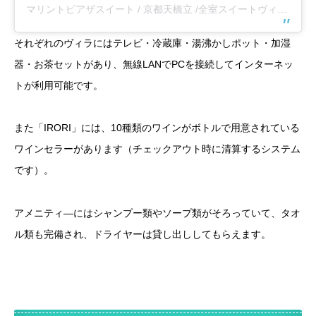
マリントピアザスイート / 京都天橋立 /全室スイートヴィラ(@marintopia_the_suite)がシェアした投稿
それぞれのヴィラにはテレビ・冷蔵庫・湯沸かしポット・加湿
器・お茶セットがあり、無線LANでPCを接続してインターネッ
トが利用可能です。
また「IRORI」には、10種類のワインがボトルで用意されている
ワインセラーがあります（チェックアウト時に清算するシステム
です）。
アメニティ―にはシャンプー類やソープ類がそろっていて、タオ
ル類も完備され、ドライヤーは貸し出ししてもらえます。