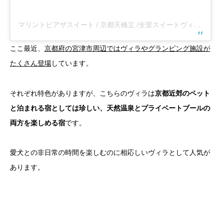
マリントピアザスイート / 京都天橋立 /全室スイートヴィラ(@marintopia_the_suite)がシェアした投稿
ここ最近、
京都府の宮津市周辺ではヴィラやグランピング施設が
たくさん登場
しています。
それぞれ特色がありますが、こちらのヴィラは
京都近郊のペット
と泊まれる宿としては珍しい、天然温泉とプライベートブールの
両方を楽しめる宿
です。
愛犬との非日常の時間を楽しむのに相応しいヴィラとして人気が
あります。