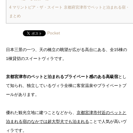
4
マリントピア・ザ・スイート 京都府宮津市でペットと泊まれる宿・
まとめ
Pocket
日本三景の一つ、天の橋立の眺望が広がる高台にある、全15棟の
1棟貸切のスイートヴィラです。
京都宮津市のペットと泊まれるプライベート感のある高級宿
とし
て知られ、独立しているヴィラ全棟に客室温泉やプライベートプ
ールがあります。
優れた観光立地に建つことなどから、
京都宮津市付近のペットと
泊まれる宿のなかでは超大型犬でも泊まれる
ことで人気が高いヴ
ィラです。