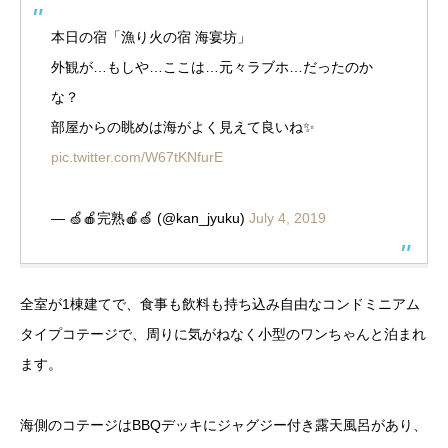
本日の宿「漁り火の宿 海宴坊」
外観が…もしや…ここは…元々ラブホ…だったのか
な？
部屋からの眺めは海がよく見えて良いね✨
pic.twitter.com/W67tKNfurE
— 🍏🍎完熟🍎🍏 (@kan_jyuku)
July 4, 2019
全室が1棟建てで、食事も飲料も持ち込み自由なコンドミニアム
タイプコテージで、周りに気がねなく小型のワンちゃんと泊まれ
ます。
海側のコテージはBBQデッキにジャグジー付き露天風呂があり、