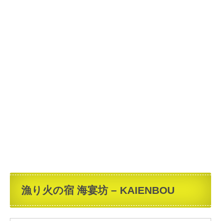
漁り火の宿 海宴坊 – KAIENBOU