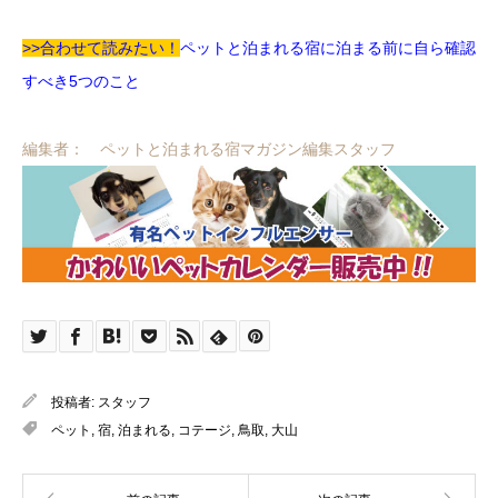
>>合わせて読みたい！
ペットと泊まれる宿に泊まる前に自ら確認
すべき5つのこと
編集者： ペットと泊まれる宿マガジン編集スタッフ
投稿者:
スタッフ
ペット
,
宿
,
泊まれる
,
コテージ
,
鳥取
,
大山