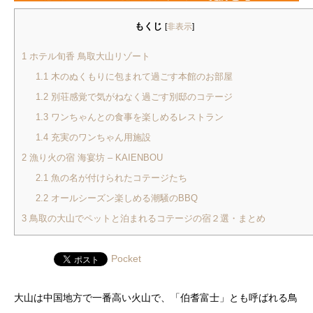
もくじ
[
非表示
]
1
ホテル旬香 鳥取大山リゾート
1.1
木のぬくもりに包まれて過ごす本館のお部屋
1.2
別荘感覚で気がねなく過ごす別邸のコテージ
1.3
ワンちゃんとの食事を楽しめるレストラン
1.4
充実のワンちゃん用施設
2
漁り火の宿 海宴坊 – KAIENBOU
2.1
魚の名が付けられたコテージたち
2.2
オールシーズン楽しめる潮騒のBBQ
3
鳥取の大山でペットと泊まれるコテージの宿２選・まとめ
Pocket
大山は中国地方で一番高い火山で、「伯耆富士」とも呼ばれる鳥