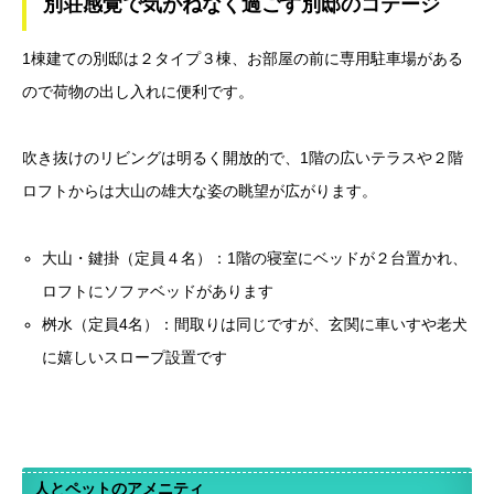
別荘感覚で気がねなく過ごす別邸のコテージ
1棟建ての別邸は２タイプ３棟、お部屋の前に専用駐車場がある
ので荷物の出し入れに便利です。
吹き抜けのリビングは明るく開放的で、1階の広いテラスや２階
ロフトからは大山の雄大な姿の眺望が広がります。
大山・鍵掛（定員４名）：1階の寝室にベッドが２台置かれ、
ロフトにソファベッドがあります
桝水（定員4名）：間取りは同じですが、玄関に車いすや老犬
に嬉しいスロープ設置です
人とペットのアメニティ