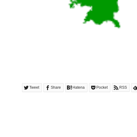
Tweet
Share
Hatena
Pocket
RSS