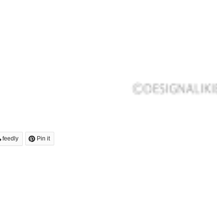
feedly
Pin it