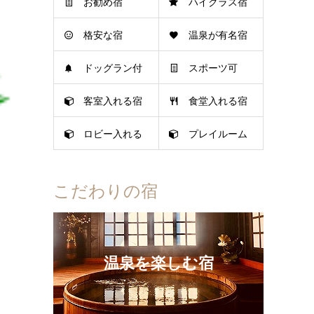
お勧め宿
ハイクラス宿
格安な宿
温泉が有名宿
ドッグラン付
スポーツ可
客室入れる宿
食堂入れる宿
き宿
ロビー入れる
プレイルーム
宿
可
こだわりの宿
温泉を楽しむ宿