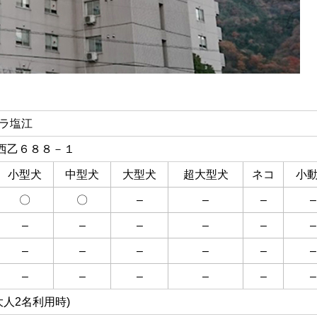
ィラ塩江
西乙６８８－１
小型犬
中型犬
大型犬
超大型犬
ネコ
小
〇
〇
–
–
–
–
–
–
–
–
–
–
–
–
–
–
–
–
–
–
–
–
–
–
(大人2名利用時)