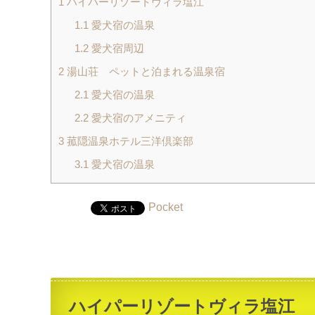
1
ハイパーリゾートヴィラ塩江
1.1
愛犬宿の温泉
1.2
愛犬宿周辺
2
湯山荘 ペットと泊まれる温泉宿
2.1
愛犬宿の温泉
2.2
愛犬宿のアメニティ
3
菰隠温泉ホテル三洋倶楽部
3.1
愛犬宿の温泉
Pocket
ハイパーリゾートヴィラ塩江