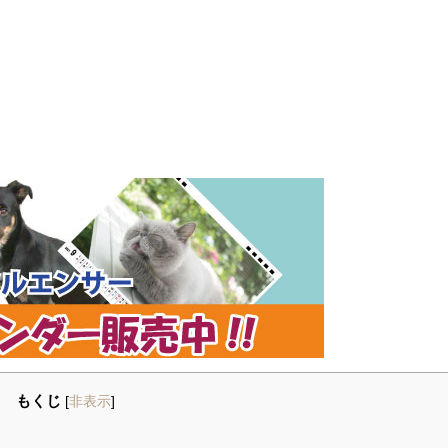
もくじ
[
非表示
]