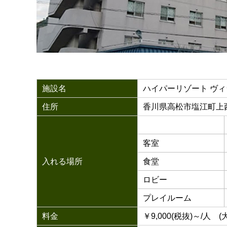
施設名
ハイパーリゾート ヴ
住所
香川県高松市塩江町上
客室
入れる場所
食堂
ロビー
プレイルーム
料金
￥9,000(税抜)～/人 