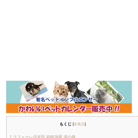
もくじ
[
非表示
]
1
ラフォーレ倶楽部 箱根強羅 湯の棲