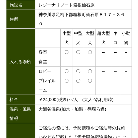
施設名
レジーナリゾート箱根仙石原
神奈川県足柄下郡箱根町仙石原８１７－３６
住所
０
小型
中型
大型
超大型
ネ
小動
犬
犬
犬
犬
コ
物
客室
〇
〇
〇
–
–
–
入れる場所
食堂
–
–
–
–
–
–
ロビー
〇
〇
〇
–
–
–
プレイル
〇
〇
〇
–
–
–
ーム
料金
￥24,000(税抜)～/人 (大人2名利用時)
温泉・風呂
大涌谷温泉(加水・加温・循環ろ過)
情報
ご宿泊の際には、予防接種やご宿泊時のお願
いなどを記載した「愛犬同伴宿泊規約」に ご