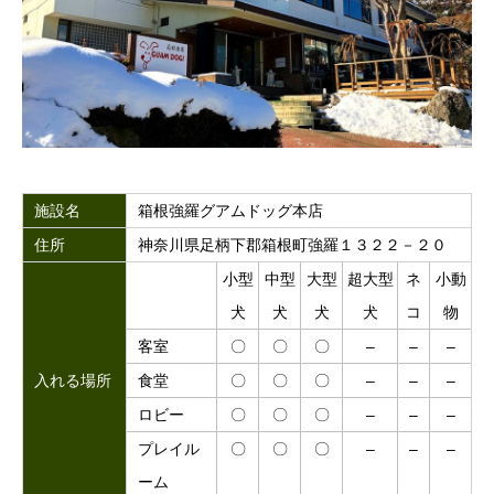
施設名
箱根強羅グアムドッグ本店
住所
神奈川県足柄下郡箱根町強羅１３２２－２０
小型
中型
大型
超大型
ネ
小動
犬
犬
犬
犬
コ
物
客室
〇
〇
〇
–
–
–
入れる場所
食堂
〇
〇
〇
–
–
–
ロビー
〇
〇
〇
–
–
–
プレイル
〇
〇
〇
–
–
–
ーム