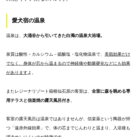
愛犬宿の温泉
温泉は、
大涌谷から引いてきた白濁の温泉大浴場。
泉質は酸性－カルシウム－硫酸塩・塩化物温泉で、
美肌効果だけ
でなく、身体が芯から温まるので神経痛や動脈硬化などにも効果
があります
よ。
またレジーナリゾート箱根仙石原の客室は、
全室に森を眺める専
用テラスと信楽焼の露天風呂付き
。
客室の露天風呂は温泉ではありませんが、信楽薬という陶器が持
つ「遠赤外線効果」で、体の芯までじんわりと温まり、入浴後も