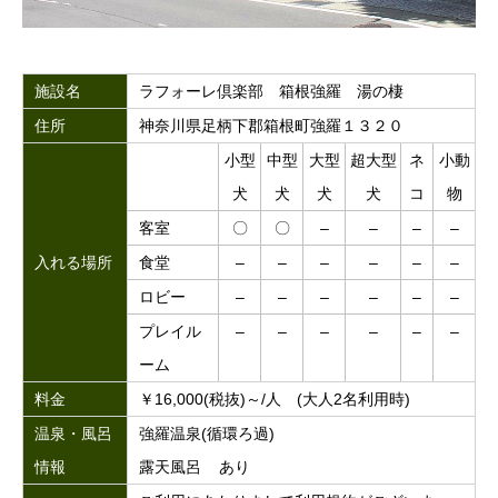
施設名
ラフォーレ倶楽部 箱根強羅 湯の棲
住所
神奈川県足柄下郡箱根町強羅１３２０
小型
中型
大型
超大型
ネ
小動
犬
犬
犬
犬
コ
物
客室
〇
〇
–
–
–
–
入れる場所
食堂
–
–
–
–
–
–
ロビー
–
–
–
–
–
–
プレイル
–
–
–
–
–
–
ーム
料金
￥16,000(税抜)～/人 (大人2名利用時)
温泉・風呂
強羅温泉(循環ろ過)
情報
露天風呂 あり