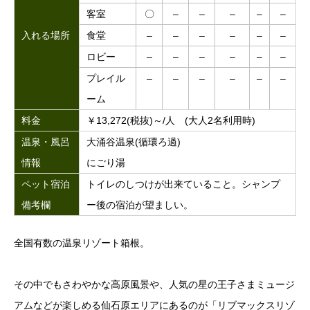
客室
〇
–
–
–
–
–
入れる場所
食堂
–
–
–
–
–
–
ロビー
–
–
–
–
–
–
プレイル
–
–
–
–
–
–
ーム
料金
￥13,272(税抜)～/人 (大人2名利用時)
温泉・風呂
大涌谷温泉(循環ろ過)
情報
にごり湯
ペット宿泊
トイレのしつけが出来ていること。シャンプ
備考欄
ー後の宿泊が望ましい。
全国有数の温泉リゾート箱根。
その中でもさわやかな高原風景や、人気の星の王子さまミュージ
アムなどが楽しめる仙石原エリアにあるのが「リブマックスリゾ