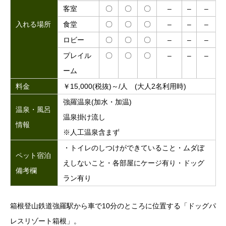
客室
〇
〇
〇
–
–
–
入れる場所
食堂
〇
〇
〇
–
–
–
ロビー
〇
〇
〇
–
–
–
プレイル
〇
〇
〇
–
–
–
ーム
料金
￥15,000(税抜)～/人 (大人2名利用時)
強羅温泉(加水・加温)
温泉・風呂
温泉掛け流し
情報
※人工温泉含まず
・トイレのしつけができていること・ムダぼ
ペット宿泊
えしないこと・各部屋にケージ有り・ドッグ
備考欄
ラン有り
箱根登山鉄道強羅駅から車で10分のところに位置する「ドッグパ
レスリゾート箱根」。