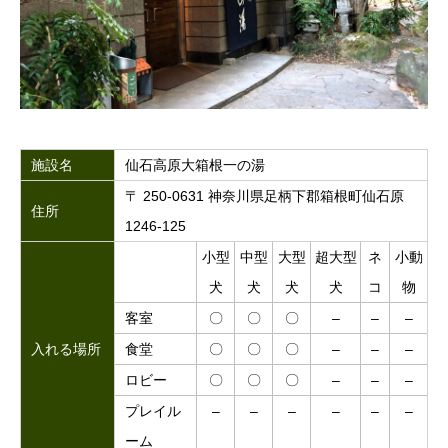
施設名
仙石高原大箱根一の湯
〒 250-0631 神奈川県足柄下郡箱根町仙石原
住所
1246-125
小型
中型
大型
超大型
ネ
小動
犬
犬
犬
犬
コ
物
客室
〇
〇
〇
–
–
–
入れる場所
食堂
〇
〇
〇
–
–
–
ロビー
〇
〇
〇
–
–
–
プレイル
–
–
–
–
–
–
ーム