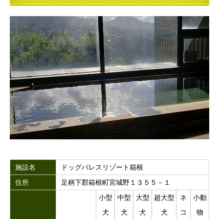
施設名
ドッグパレスリゾート箱根
住所
足柄下郡箱根町宮城野１３５５－１
小型
中型
大型
超大型
ネ
小動
犬
犬
犬
犬
コ
物