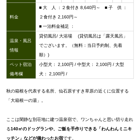
■ 大 人 ：２食付き 8,640円～ ■ 子 供 ：
料金
２食付き 2,160円～
■ 一泊料金補足 ：
貸切風呂/ 大浴場 (貸切風呂は「露天風呂」
温泉・風呂
でございます。（無料：当日予約制、先着
情報
順）)
ペット宿泊
小型犬： 2,100円 / 中型犬： 2,100円 / 大型
備考欄
犬： 2,100円 /
秋の箱根を代表する名所、仙石原すすき草原の近くに位置する
「大箱根一の湯」。
ここは閑静な別荘地に建つ温泉宿で、ワンちゃんと思い切り走れ
る
140㎡のドッグランや、ご飯を手作りできる「わんわんミニキ
ッチン」などが備わったお宿
です。