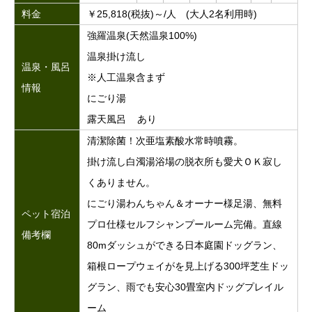
料金
￥25,818(税抜)～/人 (大人2名利用時)
強羅温泉(天然温泉100%)
温泉掛け流し
温泉・風呂
※人工温泉含まず
情報
にごり湯
露天風呂 あり
清潔除菌！次亜塩素酸水常時噴霧。
掛け流し白濁湯浴場の脱衣所も愛犬ＯＫ寂し
くありません。
にごり湯わんちゃん＆オーナー様足湯、無料
ペット宿泊
プロ仕様セルフシャンプールーム完備。直線
備考欄
80mダッシュができる日本庭園ドッグラン、
箱根ロープウェイがを見上げる300坪芝生ドッ
グラン、雨でも安心30畳室内ドッグプレイル
ーム