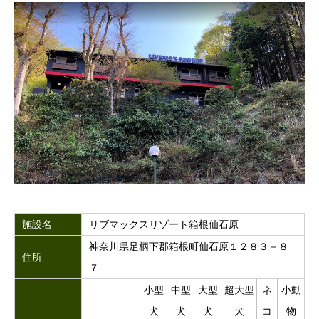
施設名
リブマックスリゾート箱根仙石原
神奈川県足柄下郡箱根町仙石原１２８３－８
住所
７
小型
中型
大型
超大型
ネ
小動
犬
犬
犬
犬
コ
物