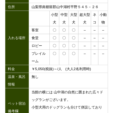
住所
山梨県南都留郡山中湖村平野５４５－２６
小型
中型
大型
超大型
ネ
小動
犬
犬
犬
犬
コ
物
客室
〇
〇
〇
–
–
–
入れる場所
食堂
〇
〇
〇
–
–
–
ロビー
〇
〇
〇
–
–
–
プレイル
〇
〇
〇
–
–
–
ーム
料金
￥5,050(税抜)～/人 (大人2名利用時)
温泉・風呂
無し
情報
当館の横には 山中湖の自然に囲まれた広々ド
ッグランがございます。
ペット宿泊
小型犬用のドッグランも分けて併設しており
備考欄