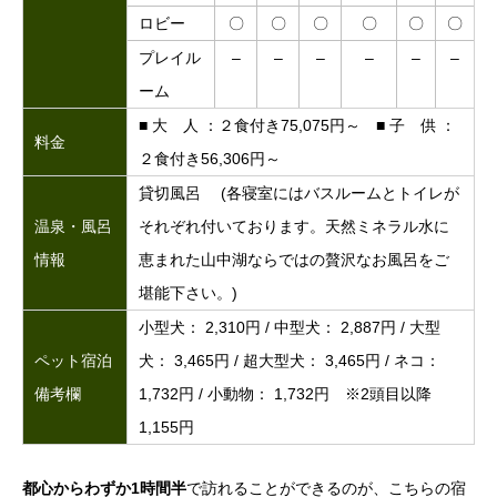
ロビー
〇
〇
〇
〇
〇
〇
プレイル
–
–
–
–
–
–
ーム
■ 大 人 ：２食付き75,075円～ ■ 子 供 ：
料金
２食付き56,306円～
貸切風呂 (各寝室にはバスルームとトイレが
温泉・風呂
それぞれ付いております。天然ミネラル水に
情報
恵まれた山中湖ならではの贅沢なお風呂をご
堪能下さい。)
小型犬： 2,310円 / 中型犬： 2,887円 / 大型
ペット宿泊
犬： 3,465円 / 超大型犬： 3,465円 / ネコ：
備考欄
1,732円 / 小動物： 1,732円 ※2頭目以降
1,155円
都心からわずか1時間半
で訪れることができるのが、こちらの宿