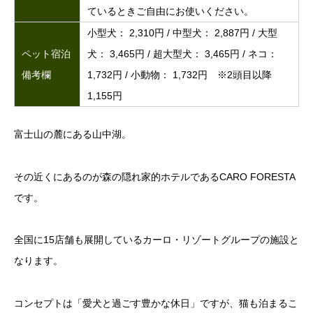
ているときご自由にお使いください。
小型犬： 2,310円 / 中型犬： 2,887円 / 大型
ペット宿泊
犬： 3,465円 / 超大型犬： 3,465円 / ネコ：
備考欄
1,732円 / 小動物： 1,732円 ※2頭目以降
1,155円
富士山の麓にある山中湖。
その近くにあるのが森の隠れ家的ホテルであるCARO FORESTA
です。
全国に15店舗も展開しているカーロ・リゾートグループの施設と
なります。
コンセプトは「愛犬と過ごす豊かな休日」ですが、猫も泊まるこ