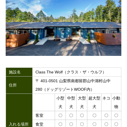
施設名
Class The Wolf（クラス・ザ・ウルフ）
〒 401-0501 山梨県南都留郡山中湖村山中
住所
280（ドッグリゾートWOOF内）
小型
中型
大型
超大型
ネコ
小動
犬
犬
犬
犬
物
客室
〇
〇
〇
〇
〇
〇
入れる場所
食堂
〇
〇
〇
〇
〇
〇