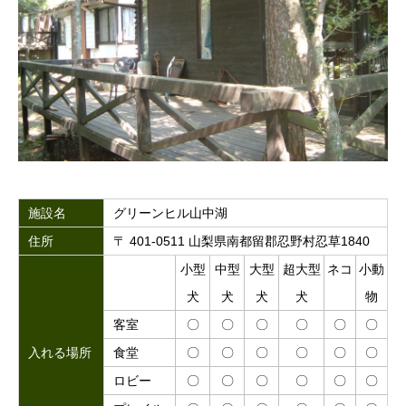
施設名
グリーンヒル山中湖
住所
〒 401-0511 山梨県南都留郡忍野村忍草1840
小型
中型
大型
超大型
ネコ
小動
犬
犬
犬
犬
物
客室
〇
〇
〇
〇
〇
〇
入れる場所
食堂
〇
〇
〇
〇
〇
〇
ロビー
〇
〇
〇
〇
〇
〇