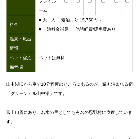
プレイル
〇
〇
〇
〇
〇
〇
ーム
■ 大 人 ：素泊まり 15,750円～
料金
■ 一泊料金補足 ： 他諸経費/暖房費あり
温泉・風呂
情報
ペット宿泊
ペットは無料
備考欄
山中湖ICから車で10分程度のところにあるのが、猫も泊まれる宿
「グリーンヒル山中湖」です。
富士山麓にあり、名水の里としても有名の忍野村に位置していま
す。