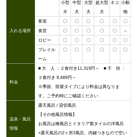
小型
中型
大型
超大型
ネコ
小動
犬
犬
犬
犬
物
客室
〇
〇
〇
〇
〇
〇
入れる場所
食堂
〇
〇
〇
〇
〇
–
ロビー
〇
〇
〇
〇
〇
〇
プレイル
〇
〇
〇
〇
〇
〇
ーム
■ 大 人 ：２食付き11,319円～ ■ 子 供 ：
２食付き 8,489円～
料金
※季節、部屋タイプにより料金は異なりま
す。ご予約時にご確認ください
露天風呂 / 貸切風呂
【その他風呂情報】
温泉・風呂
お風呂は檜風呂とイタリア製タイルの洋風呂
情報
+露天風呂の2ヶ所3風呂。内鍵つきなので空い