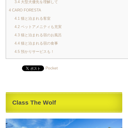
3.4
大型犬優先を理解して
4
CARO FORESTA
4.1
猫と泊まれる客室
4.2
ペットアメニティも充実
4.3
猫と泊まれる宿のお風呂
4.4
猫と泊まれる宿の食事
4.5
預かりサービスも！
Pocket
Class The Wolf