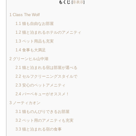
もくじ
[
非表示
]
1
Class The Wolf
1.1
猫も自由なお部屋
1.2
猫と泊まれるホテルのアメニティ
1.3
ペット用品も充実
1.4
食事も大満足
2
グリーンヒル山中湖
2.1
猫と泊まれる宿は部屋が選べる
2.2
セルフクリーニングスタイルで
2.3
安心のペットアメニティ
2.4
バーベキューがオススメ！
3
ノーティカオン
3.1
猫ものんびりできるお部屋
3.2
ペット用のアメニティも充実
3.3
猫と泊まれる宿の食事