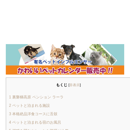
もくじ
[
非表示
]
1
裏磐梯高原 ペンション ラーラ
2
ペットと泊まれる施設
3
本格絶品洋食コースに舌鼓
4
ペットと泊まれる宿のお風呂