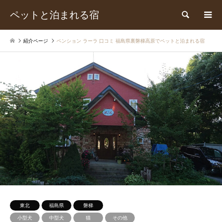
ペットと泊まれる宿
検索
紹介ページ
ペンション ラーラ 口コミ 福島県裏磐梯高原でペットと泊まれる宿
東北
福島県
磐梯
小型犬
中型犬
猫
その他