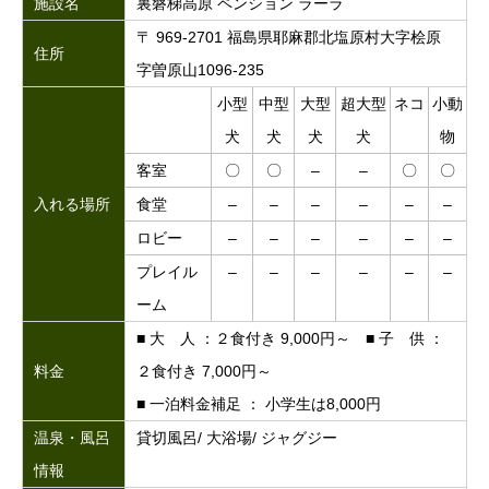
施設名
裏磐梯高原 ペンション ラーラ
〒 969-2701 福島県耶麻郡北塩原村大字桧原
住所
字曽原山1096-235
小型
中型
大型
超大型
ネコ
小動
犬
犬
犬
犬
物
客室
〇
〇
–
–
〇
〇
入れる場所
食堂
–
–
–
–
–
–
ロビー
–
–
–
–
–
–
プレイル
–
–
–
–
–
–
ーム
■ 大 人 ：２食付き 9,000円～ ■ 子 供 ：
料金
２食付き 7,000円～
■ 一泊料金補足 ： 小学生は8,000円
温泉・風呂
貸切風呂/ 大浴場/ ジャグジー
情報