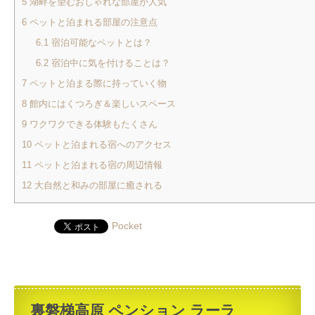
5
湖畔を望むおしゃれな部屋が人気
6
ペットと泊まれる部屋の注意点
6.1
宿泊可能なペットとは？
6.2
宿泊中に気を付けることは？
7
ペットと泊まる際に持っていく物
8
館内にはくつろぎ＆楽しいスペース
9
ワクワクできる体験もたくさん
10
ペットと泊まれる宿へのアクセス
11
ペットと泊まれる宿の周辺情報
12
大自然と和みの部屋に癒される
Pocket
裏磐梯高原 ペンション ラーラ