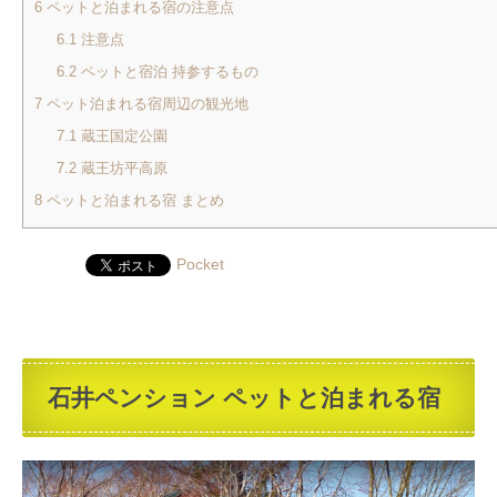
6
ペットと泊まれる宿の注意点
6.1
注意点
6.2
ペットと宿泊 持参するもの
7
ペット泊まれる宿周辺の観光地
7.1
蔵王国定公園
7.2
蔵王坊平高原
8
ペットと泊まれる宿 まとめ
Pocket
石井ペンション ペットと泊まれる宿