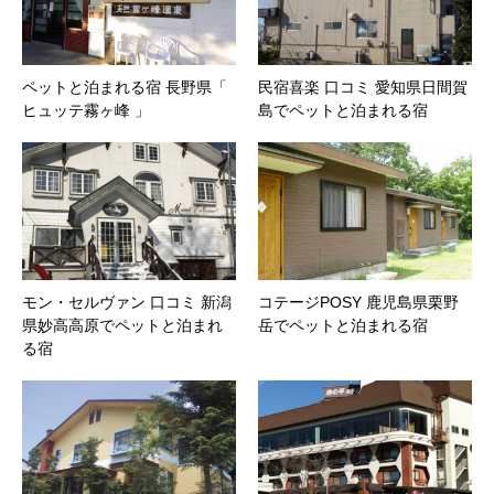
ペットと泊まれる宿 長野県「
民宿喜楽 口コミ 愛知県日間賀
ヒュッテ霧ヶ峰 」
島でペットと泊まれる宿
モン・セルヴァン 口コミ 新潟
コテージPOSY 鹿児島県栗野
県妙高高原でペットと泊まれ
岳でペットと泊まれる宿
る宿