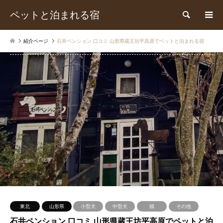
ペットと泊まれる宿
検索
紹介ページ
石井ペンション 口コミ 山形県蔵王坊平高原でペットと泊まれる宿
東北
山形県
小型犬
中型犬
猫
その他
石井ペンション 口コミ 山形県蔵王坊平高原でペットと泊