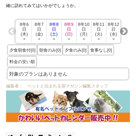
緒に訪れてみてはいかがでしょうか。
8年6
8年7
8年8
8年9
8年10
8年11
8年12
8年13
日
日
日
日
日
日
日
日
(木)
(金)
(土)
(日)
(月)
(火)
(水)
(木)
×
×
×
×
×
×
×
×
夕食朝食付[0]
朝食のみ[0]
夕食のみ[0]
食事なし[0]
料金の安い順
対象のプランはありません
編集者： ペットと泊まれる宿マガジン編集スタッフ