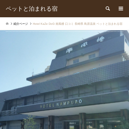
ペットと泊まれる宿
検索
紹介ページ
Hotel KaZe DoG 南風楼 口コミ 長崎県 島原温泉 ペットと泊まれる宿