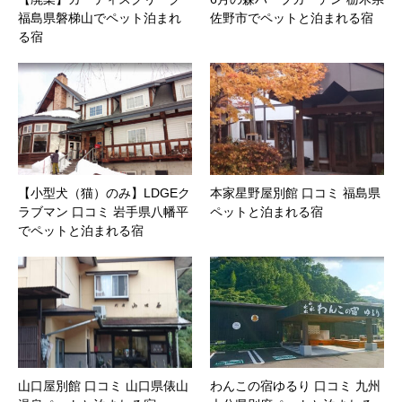
福島県磐梯山でペット泊まれ
佐野市でペットと泊まれる宿
る宿
【小型犬（猫）のみ】LDGEク
本家星野屋別館 口コミ 福島県
ラブマン 口コミ 岩手県八幡平
ペットと泊まれる宿
でペットと泊まれる宿
山口屋別館 口コミ 山口県俵山
わんこの宿ゆるり 口コミ 九州