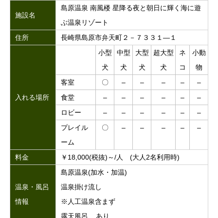
島原温泉 南風楼 星降る夜と朝日に輝く海に遊
施設名
ぶ温泉リゾート
住所
長崎県島原市弁天町２－７３３１―１
小型
中型
大型
超大型
ネ
小動
犬
犬
犬
犬
コ
物
客室
〇
–
–
–
–
–
入れる場所
食堂
–
–
–
–
–
–
ロビー
–
–
–
–
–
–
プレイル
〇
–
–
–
–
–
ーム
料金
￥18,000(税抜)～/人 (大人2名利用時)
島原温泉(加水・加温)
温泉・風呂
温泉掛け流し
情報
※人工温泉含まず
露天風呂 あり