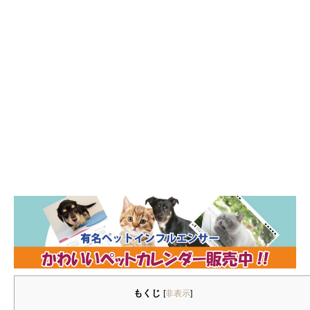
もくじ
[
非表示
]