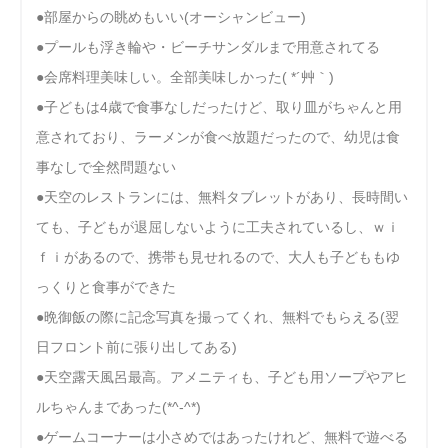
●部屋からの眺めもいい(オーシャンビュー)
●プールも浮き輪や・ビーチサンダルまで用意されてる
●会席料理美味しい。全部美味しかった( *´艸｀)
●子どもは4歳で食事なしだったけど、取り皿がちゃんと用
意されており、ラーメンが食べ放題だったので、幼児は食
事なしで全然問題ない
●天空のレストランには、無料タブレットがあり、長時間い
ても、子どもが退屈しないように工夫されているし、ｗｉ
ｆｉがあるので、携帯も見せれるので、大人も子どももゆ
っくりと食事ができた
●晩御飯の際に記念写真を撮ってくれ、無料でもらえる(翌
日フロント前に張り出してある)
●天空露天風呂最高。アメニティも、子ども用ソープやアヒ
ルちゃんまであった(*^-^*)
●ゲームコーナーは小さめではあったけれど、無料で遊べる