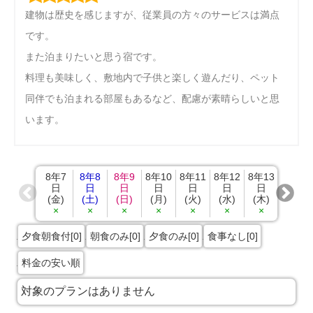
建物は歴史を感じますが、従業員の方々のサービスは満点
です。
また泊まりたいと思う宿です。
料理も美味しく、敷地内で子供と楽しく遊んだり、ペット
同伴でも泊まれる部屋もあるなど、配慮が素晴らしいと思
います。
8年7
8年8
8年9
8年10
8年11
8年12
8年13
8年14
日
日
日
日
日
日
日
日
(金)
(土)
(日)
(月)
(火)
(水)
(木)
(金)
×
×
×
×
×
×
×
×
夕食朝食付[0]
朝食のみ[0]
夕食のみ[0]
食事なし[0]
料金の安い順
対象のプランはありません