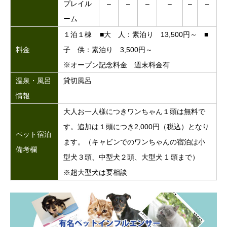
プレイル
–
–
–
–
–
–
ーム
１泊１棟 ■大 人：素泊り 13,500円～ ■
料金
子 供：素泊り 3,500円～
※オープン記念料金 週末料金有
温泉・風呂
貸切風呂
情報
大人お一人様につきワンちゃん１頭は無料で
す。追加は１頭につき2,000円（税込）となり
ペット宿泊
ます。（キャビンでのワンちゃんの宿泊は小
備考欄
型犬３頭、中型犬２頭、大型犬 1 頭まで）
※超大型犬は要相談