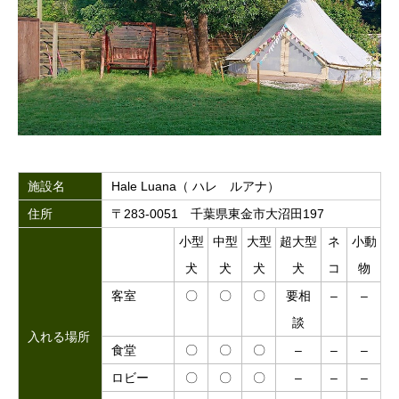
施設名
Hale Luana（ ハレ ルアナ）
住所
〒283-0051 千葉県東金市大沼田197
小型
中型
大型
超大型
ネ
小動
犬
犬
犬
犬
コ
物
客室
〇
〇
〇
要相
–
–
談
入れる場所
食堂
〇
〇
〇
–
–
–
ロビー
〇
〇
〇
–
–
–