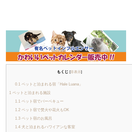
もくじ
[
非表示
]
0.1
ペットと泊まれる宿「Hale Luana」
1
ペットと泊まれる施設
1.1
ペット宿でバーベキュー
1.2
ペット宿で焚火や花火もOK
1.3
ペット宿のお風呂
1.4
犬と泊まれるハワイアンな客室