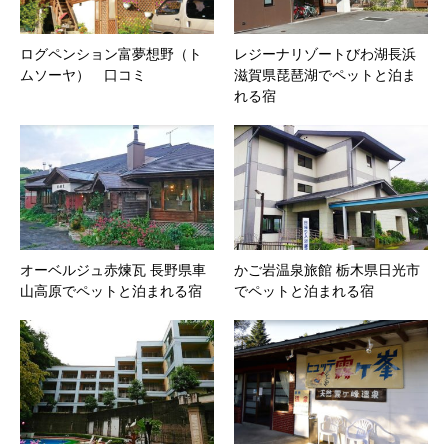
ログペンション富夢想野（ト
レジーナリゾートびわ湖長浜
ムソーヤ） 口コミ
滋賀県琵琶湖でペットと泊ま
れる宿
オーベルジュ赤煉瓦 長野県車
かご岩温泉旅館 栃木県日光市
山高原でペットと泊まれる宿
でペットと泊まれる宿