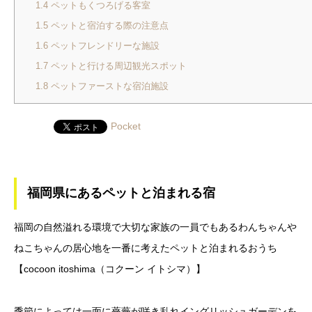
1.4
ペットもくつろげる客室
1.5
ペットと宿泊する際の注意点
1.6
ペットフレンドリーな施設
1.7
ペットと行ける周辺観光スポット
1.8
ペットファーストな宿泊施設
Pocket
福岡県にあるペットと泊まれる宿
福岡の自然溢れる環境で大切な家族の一員でもあるわんちゃんや
ねこちゃんの居心地を一番に考えたペットと泊まれるおうち
【cocoon itoshima（コクーン イトシマ）】
季節によっては一面に薔薇が咲き乱れイングリッシュガーデンを