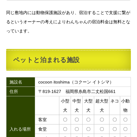
同じ敷地内には動物保護施設があり、宿泊することで支援に繋が
るというオーナーの考えによりわんちゃんの宿泊料金は無料とな
っています。
ペットと泊まれる施設
施設名
cocoon itoshima（コクーン イトシマ）
住所
〒819-1627 福岡県糸島市二丈松国661
小型
中型
大型
超大型
ネコ
小動
犬
犬
犬
犬
物
客室
〇
〇
〇
〇
〇
〇
入れる場所
食堂
〇
〇
〇
〇
〇
〇