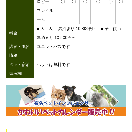
ロビー
〇
〇
〇
〇
〇
〇
プレイル
–
–
–
–
–
–
ーム
■ 大 人 ：素泊まり 10,800円～ ■ 子 供 ：
料金
素泊まり 10,800円～
温泉・風呂
ユニットバスです
情報
ペット宿泊
ペットは無料です
備考欄