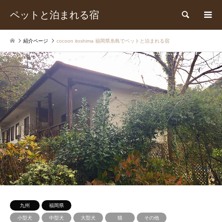
ペットと泊まれる宿
検索
紹介ページ
cocoon itoshima 福岡県糸島でペットと泊まれる宿
九州
福岡県
小型犬
中型犬
大型犬
猫
その他