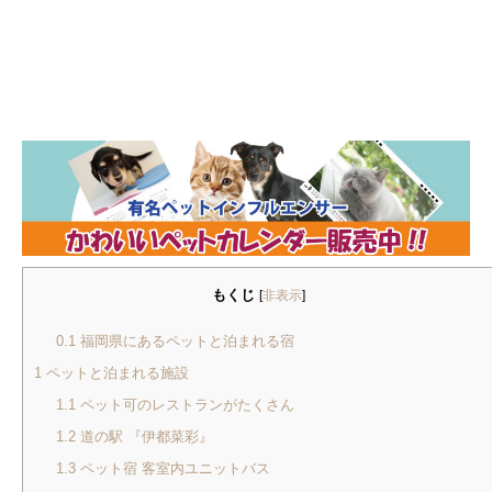
もくじ
[
非表示
]
0.1
福岡県にあるペットと泊まれる宿
1
ペットと泊まれる施設
1.1
ペット可のレストランがたくさん
1.2
道の駅 『伊都菜彩』
1.3
ペット宿 客室内ユニットバス