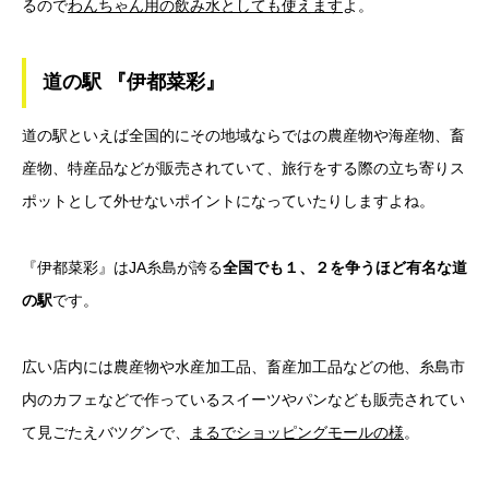
るので
わんちゃん用の飲み水としても使えます
よ。
道の駅 『伊都菜彩』
道の駅といえば全国的にその地域ならではの農産物や海産物、畜
産物、特産品などが販売されていて、旅行をする際の立ち寄りス
ポットとして外せないポイントになっていたりしますよね。
『伊都菜彩』はJA糸島が誇る
全国でも１、２を争うほど有名な道
の駅
です。
広い店内には農産物や水産加工品、畜産加工品などの他、糸島市
内のカフェなどで作っているスイーツやパンなども販売されてい
て見ごたえバツグンで、
まるでショッピングモールの様
。