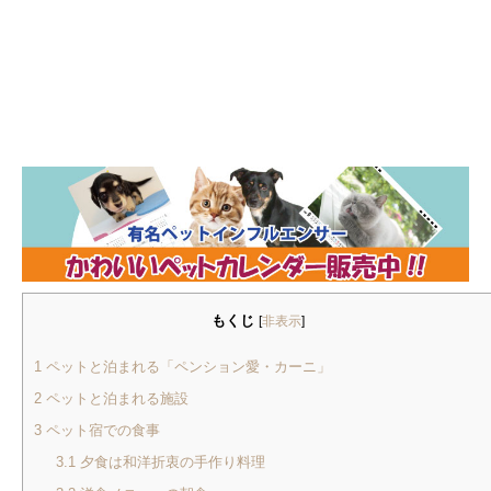
もくじ
[
非表示
]
1
ペットと泊まれる「ペンション愛・カーニ」
2
ペットと泊まれる施設
3
ペット宿での食事
3.1
夕食は和洋折衷の手作り料理