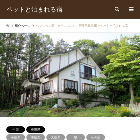
ペットと泊まれる宿
検索
紹介ページ
ペンション愛・カーニ 口コミ 長野県北信州でペットと泊まれる宿
中部
長野県
小型犬
中型犬
大型犬
猫
その他