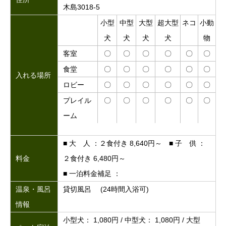
木島3018-5
小型
中型
大型
超大型
ネコ
小動
犬
犬
犬
犬
物
客室
〇
〇
〇
〇
〇
〇
食堂
〇
〇
〇
〇
〇
〇
入れる場所
ロビー
〇
〇
〇
〇
〇
〇
プレイル
〇
〇
〇
〇
〇
〇
ーム
■ 大 人 ：２食付き 8,640円～ ■ 子 供 ：
料金
２食付き 6,480円～
■ 一泊料金補足 ：
温泉・風呂
貸切風呂 (24時間入浴可)
情報
小型犬： 1,080円 / 中型犬： 1,080円 / 大型