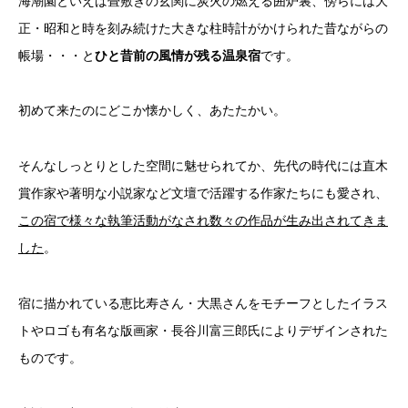
海潮園といえば畳敷きの玄関に炭火の燃える囲炉裏、傍らには大
正・昭和と時を刻み続けた大きな柱時計がかけられた昔ながらの
帳場・・・と
ひと昔前の風情が残る温泉宿
です。
初めて来たのにどこか懐かしく、あたたかい。
そんなしっとりとした空間に魅せられてか、先代の時代には直木
賞作家や著明な小説家など文壇で活躍する作家たちにも愛され、
この宿で様々な執筆活動がなされ数々の作品が生み出されてきま
した
。
宿に描かれている恵比寿さん・大黒さんをモチーフとしたイラス
トやロゴも有名な版画家・長谷川富三郎氏によりデザインされた
ものです。