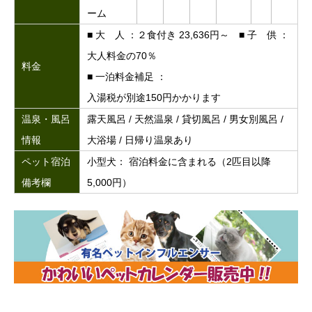
ーム
■ 大 人 ：２食付き 23,636円～ ■ 子 供 ：
大人料金の70％
料金
■ 一泊料金補足 ：
入湯税が別途150円かかります
温泉・風呂
露天風呂 / 天然温泉 / 貸切風呂 / 男女別風呂 /
情報
大浴場 / 日帰り温泉あり
ペット宿泊
小型犬： 宿泊料金に含まれる（2匹目以降
備考欄
5,000円）