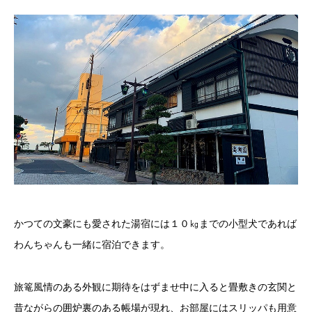
かつての文豪にも愛された湯宿には１０㎏までの小型犬であれば
わんちゃんも一緒に宿泊できます。
旅篭風情のある外観に期待をはずませ中に入ると畳敷きの玄関と
昔ながらの囲炉裏のある帳場が現れ、お部屋にはスリッパも用意