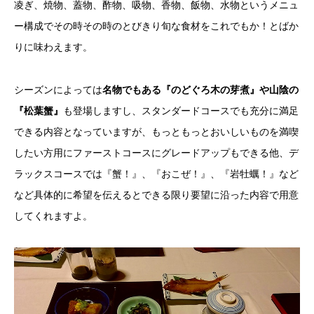
凌ぎ、焼物、蓋物、酢物、吸物、香物、飯物、水物というメニュ
ー構成でその時その時のとびきり旬な食材をこれでもか！とばか
りに味わえます。
シーズンによっては
名物でもある『のどぐろ木の芽煮』や山陰の
『松葉蟹』
も登場しますし、スタンダードコースでも充分に満足
できる内容となっていますが、もっともっとおいしいものを満喫
したい方用にファーストコースにグレードアップもできる他、デ
ラックスコースでは『蟹！』、『おこぜ！』、『岩牡蠣！』など
など具体的に希望を伝えるとできる限り要望に沿った内容で用意
してくれますよ。