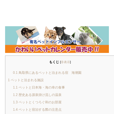
もくじ
[
非表示
]
0.1
鳥取県にあるペットと泊まれる宿 海潮園
1
ペットと泊まれる施設
1.1
ペットと日本海・海の幸の食事
1.2
歴史ある源泉掛け流しの温泉
1.3
ペットとくつろぐ和のお部屋
1.4
ペットと宿泊する際の注意点