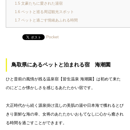
1.5
文豪たちに愛された湯宿
1.6
ペットと巡る周辺観光スポット
1.7
ペットと過ごす情緒あふれる時間
Pocket
鳥取県にあるペットと泊まれる宿 海潮園
ひと昔前の風情が残る温泉宿【皆生温泉 海潮園】は初めて来た
のにどこか懐かしさを感じるあたたかい宿です。
大正時代から続く源泉掛け流しの美肌の湯や日本海で獲れるとび
きり新鮮な海の幸、女将のあたたかいおもてなしに心から癒され
る時間を過ごすことができます。