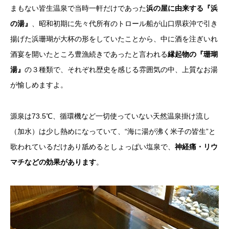
まもない皆生温泉で当時一軒だけであった
浜の屋に由来する『浜
の湯』
、昭和初期に先々代所有のトロール船が山口県萩沖で引き
揚げた浜珊瑚が大杯の形をしていたことから、中に酒を注ぎいれ
酒宴を開いたところ豊漁続きであったと言われる
縁起物の『珊瑚
湯』
の３種類で、それぞれ歴史を感じる雰囲気の中、上質なお湯
が愉しめますよ。
源泉は73.5℃、循環機など一切使っていない天然温泉掛け流し
（加水）は少し熱めになっていて、“海に湯が沸く米子の皆生”と
歌われているだけあり舐めるとしょっぱい塩泉で、
神経痛・リウ
マチなどの効果があります
。