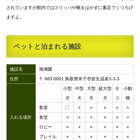
されていますが館内ではスリッパや靴をはかずに素足でくつろげ
ますよ。
ペットと泊まれる施設
施設名
海潮園
住所
〒 683-0001 鳥取県米子市皆生温泉3-3-3
小型
中型
大型
超大型
ネ
小動
犬
犬
犬
犬
コ
物
客室
〇
×
×
×
×
×
入れる場所
食堂
×
×
×
×
×
×
ロビー
×
×
×
×
×
×
プレイル
×
×
×
×
×
×