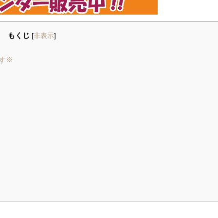
もくじ
[
非表示
]
す※