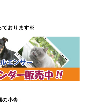
っております※
楓の小舎」