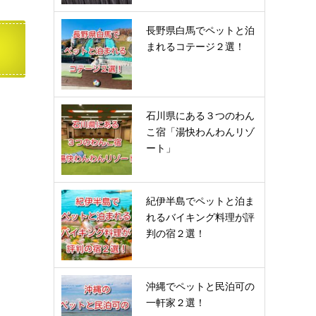
長野県白馬でペットと泊
まれるコテージ２選！
石川県にある３つのわん
こ宿「湯快わんわんリゾ
ート」
紀伊半島でペットと泊ま
れるバイキング料理が評
判の宿２選！
沖縄でペットと民泊可の
一軒家２選！