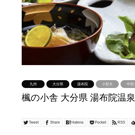
九州
大分県
湯布院
小型犬
中型
楓の小舎 大分県 湯布院温
Tweet
Share
Hatena
Pocket
RSS