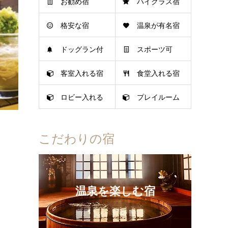
お勧め宿
ハイクラス宿
格安な宿
温泉が有名宿
ドッグラン付
スポーツ可
客室入れる宿
食堂入れる宿
き宿
ロビー入れる
プレイルーム
宿
可
こだわりの宿
温泉を楽しむ宿