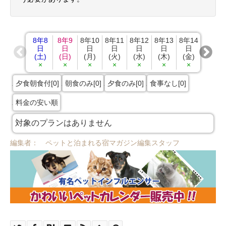
8年8
8年9
8年10
8年11
8年12
8年13
8年14
8年15
日
日
日
日
日
日
日
日
(土)
(日)
(月)
(火)
(水)
(木)
(金)
(土)
×
×
×
×
×
×
×
×
夕食朝食付[0]
朝食のみ[0]
夕食のみ[0]
食事なし[0]
料金の安い順
対象のプランはありません
編集者： ペットと泊まれる宿マガジン編集スタッフ