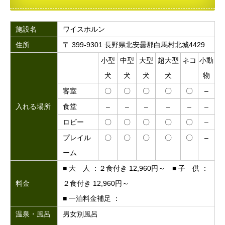
施設名
ワイスホルン
住所
〒 399-9301 長野県北安曇郡白馬村北城4429
小型
中型
大型
超大型
ネコ
小動
犬
犬
犬
犬
物
客室
〇
〇
〇
〇
〇
–
入れる場所
食堂
–
–
–
–
–
–
ロビー
〇
〇
〇
〇
〇
–
プレイル
〇
〇
〇
〇
〇
–
ーム
■ 大 人 ：２食付き 12,960円～ ■ 子 供 ：
料金
２食付き 12,960円～
■ 一泊料金補足 ：
温泉・風呂
男女別風呂