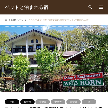
ペットと泊まれる宿
検索
紹介ページ
ワイスホルン 長野県北安曇郡白馬でペットと泊まれる宿
中部
長野県
小型犬
中型犬
大型犬
猫