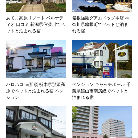
あてま高原リゾート ベルナテ
箱根強羅グアムドッグ本店 神
ィオ 口コミ 新潟県信濃川でペ
奈川県箱根町でペットと泊ま
ットと泊まれる宿
れる宿
ハロハロinn那須 栃木県那須高
ペンション キャッチボール 千
原でペットと泊まれる宿 ペン
葉県館山市南房総でペットと
ション
泊まれる宿