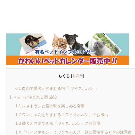
もくじ
[
非表示
]
0.1
白馬で愛犬と泊まれる宿「 ワイスホルン 」
1
ペットと泊まれる宿 施設
1.1
レストランと宿の味を楽しめる食事
1.2
ワンちゃんと泊まれる「ワイスホルン」のお風呂
1.3
愛犬と同泊できる「ワイスホルン」のお部屋
1.4
「ワイスホルン」でワンちゃんと一緒に宿泊するときの注意点