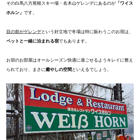
その白馬八方尾根スキー場・名木山ゲレンデにあるのが
「ワイス
ホルン」
です。
目の前がゲレンデ
という好立地で冬場は特に賑わうこのお宿は、
ペットと一緒に泊まれる宿
でもあります。
お宿のお部屋はオールシーズン快適に過ごせるようキレイに整え
られており、まさに
癒やしの空間
といえるでしょう。