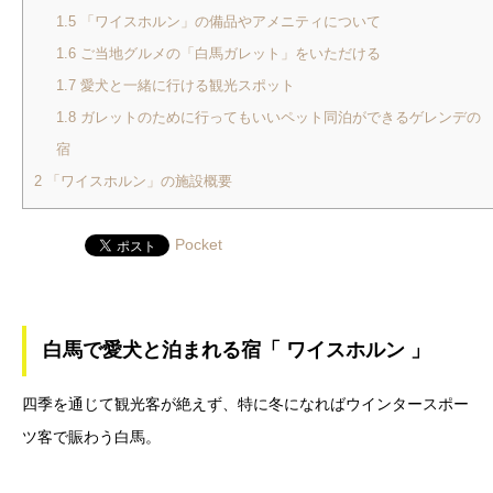
1.5
「ワイスホルン」の備品やアメニティについて
1.6
ご当地グルメの「白馬ガレット」をいただける
1.7
愛犬と一緒に行ける観光スポット
1.8
ガレットのために行ってもいいペット同泊ができるゲレンデの
宿
2
「ワイスホルン」の施設概要
Pocket
白馬で愛犬と泊まれる宿「 ワイスホルン 」
四季を通じて観光客が絶えず、特に冬になればウインタースポー
ツ客で賑わう白馬。