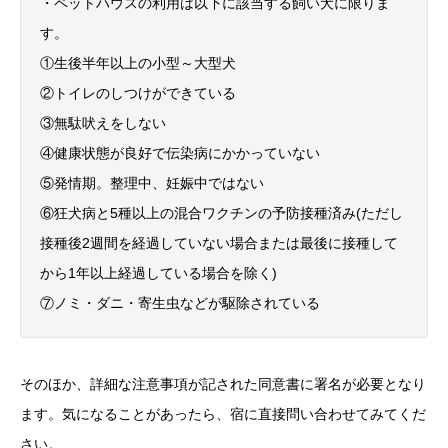
・ペットハウスの利用は以下に該当する飼い犬に限りま
す。
①生後半年以上の小型～大型犬
②トイレのしつけができている
③無駄吠えをしない
④健康状態が良好で伝染病にかかっていない
⑤発情期。整理中、妊娠中ではない
⑥狂犬病と5種以上の混合ワクチンの予防接種済み(ただし
接種後2週間を経過していない場合または最後に接種して
から1年以上経過している場合を除く)
⑦ノミ・ダニ・寄生虫などが駆除されている
そのほか、詳細な注意事項が記された同意書に署名が必要となり
ます。気になることがあったら、宿に直接問い合わせてみてくだ
さい。