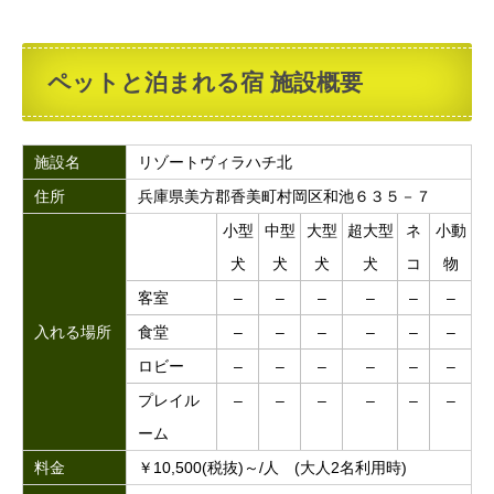
ペットと泊まれる宿 施設概要
施設名
リゾートヴィラハチ北
住所
兵庫県美方郡香美町村岡区和池６３５－７
小型
中型
大型
超大型
ネ
小動
犬
犬
犬
犬
コ
物
客室
–
–
–
–
–
–
入れる場所
食堂
–
–
–
–
–
–
ロビー
–
–
–
–
–
–
プレイル
–
–
–
–
–
–
ーム
料金
￥10,500(税抜)～/人 (大人2名利用時)