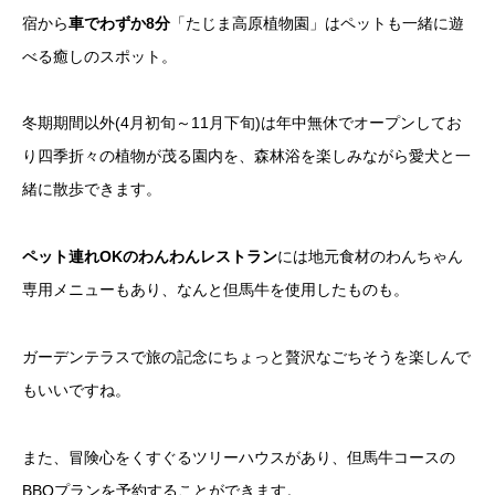
宿から
車でわずか8分
「たじま高原植物園」はペットも一緒に遊
べる癒しのスポット。
冬期期間以外(4月初旬～11月下旬)は年中無休でオープンしてお
り四季折々の植物が茂る園内を、森林浴を楽しみながら愛犬と一
緒に散歩できます。
ペット連れOKのわんわんレストラン
には地元食材のわんちゃん
専用メニューもあり、なんと但馬牛を使用したものも。
ガーデンテラスで旅の記念にちょっと贅沢なごちそうを楽しんで
もいいですね。
また、冒険心をくすぐるツリーハウスがあり、但馬牛コースの
BBQプランを予約することができます。