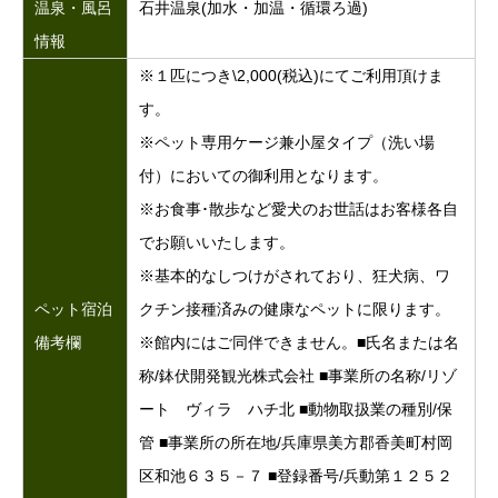
温泉・風呂
石井温泉(加水・加温・循環ろ過)
情報
※１匹につき\2,000(税込)にてご利用頂けま
す。
※ペット専用ケージ兼小屋タイプ（洗い場
付）においての御利用となります。
※お食事･散歩など愛犬のお世話はお客様各自
でお願いいたします。
※基本的なしつけがされており、狂犬病、ワ
ペット宿泊
クチン接種済みの健康なペットに限ります。
備考欄
※館内にはご同伴できません。■氏名または名
称/鉢伏開発観光株式会社 ■事業所の名称/リゾ
ート ヴィラ ハチ北 ■動物取扱業の種別/保
管 ■事業所の所在地/兵庫県美方郡香美町村岡
区和池６３５－７ ■登録番号/兵動第１２５２