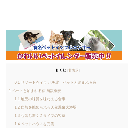
もくじ
[
非表示
]
0.1
リゾートヴィラ ハチ北 ペットと泊まれる宿
1
ペットと泊まれる宿 施設概要
1.1
地元の味覚を味わえる食事
1.2
自然を眺められる天然温泉大浴場
1.3
心落ち着く２タイプの客室
1.4
ペットハウスを完備