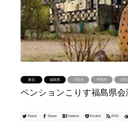
東北
福島県
小型犬
中型犬
大型
ペンションこりす福島県会
Tweet
Share
Hatena
Pocket
RSS