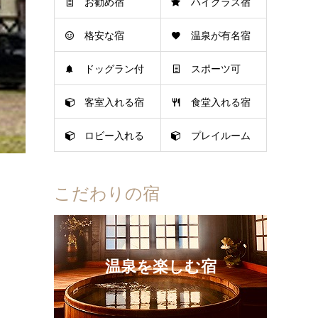
お勧め宿
ハイクラス宿
格安な宿
温泉が有名宿
ドッグラン付
スポーツ可
客室入れる宿
食堂入れる宿
き宿
ロビー入れる
プレイルーム
宿
可
こだわりの宿
温泉を楽しむ宿