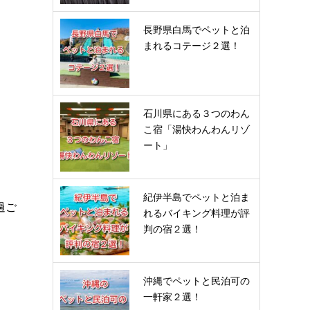
長野県白馬でペットと泊
まれるコテージ２選！
石川県にある３つのわん
こ宿「湯快わんわんリゾ
ート」
紀伊半島でペットと泊ま
過ご
れるバイキング料理が評
判の宿２選！
沖縄でペットと民泊可の
一軒家２選！