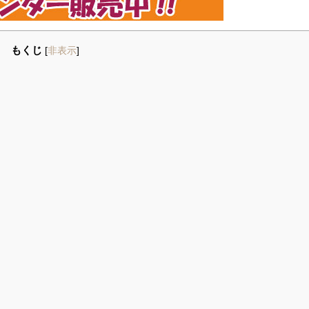
もくじ
[
非表示
]