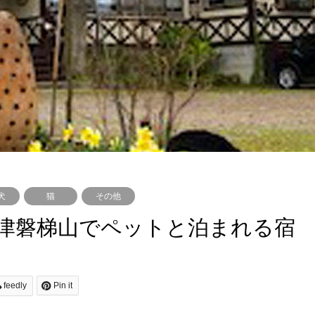
犬
猫
その他
津磐梯山でペットと泊まれる宿
feedly
Pin it