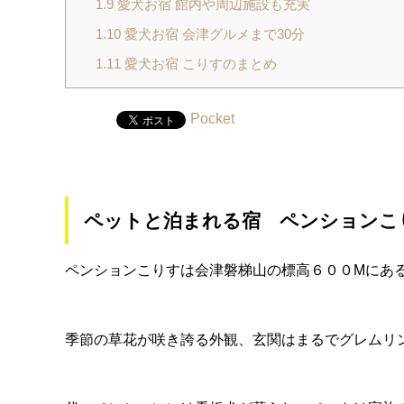
1.9
愛犬お宿 館内や周辺施設も充実
1.10
愛犬お宿 会津グルメまで30分
1.11
愛犬お宿 こりすのまとめ
Pocket
ペットと泊まれる宿 ペンションこ
ペンションこりすは会津磐梯山の標高６００Mにある
季節の草花が咲き誇る外観、玄関はまるでグレムリ