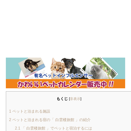
もくじ
[
非表示
]
1
ペットと泊まれる施設
2
ペットと泊まれる宿の「 白雲楼旅館 」の紹介
2.1
「 白雲楼旅館 」でペットと宿泊するには