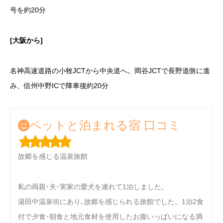
号を約20分
[大阪から]
名神高速道路の小牧JCTから中央道へ。岡谷JCTで長野道側に進
み、信州中野ICで降車後約20分
ペットと泊まれる宿 口コミ
故郷を感じる温泉旅館
私の両親･夫･実家の愛犬を連れて1泊しました。
湯田中温泉街にあり､故郷を感じられる旅館でした。1泊2食
付で夕食･朝食と地元食材を使用したお腹いっぱいになる満