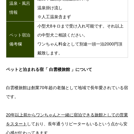
温泉・風呂
温泉掛け流し
情報
※人工温泉含まず
小型犬8キロまで受け入れ可能です。それ以上
ペット宿泊
の中型犬ご相談ください。
備考欄
ワンちゃん料金として別途一頭一泊2000円頂
戴致します。
ペットと泊まれる宿「 白雲楼旅館 」について
白雲楼旅館は創業70年超の老舗として地域で長年愛されている宿
です。
20
年以上前からワンちゃんと一緒に宿泊できる旅館としての営業
をスタート
しており、長年通うリピーターもいるという点から安
心感が伝わってきます