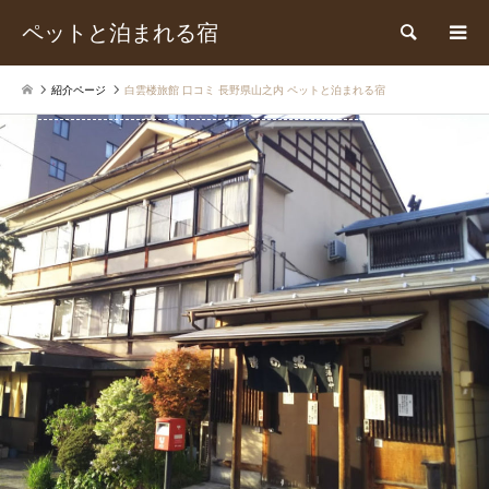
ペットと泊まれる宿
検索
紹介ページ
白雲楼旅館 口コミ 長野県山之内 ペットと泊まれる宿