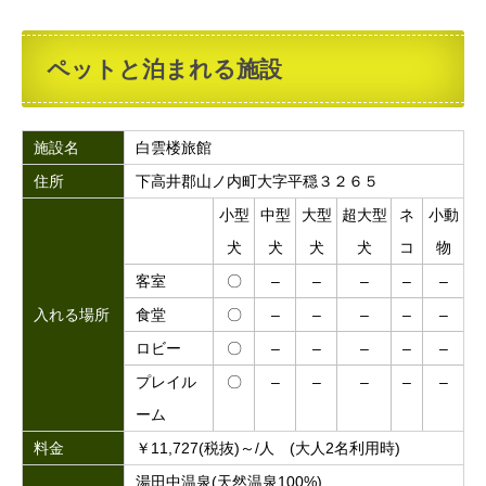
ペットと泊まれる施設
施設名
白雲楼旅館
住所
下高井郡山ノ内町大字平穏３２６５
小型
中型
大型
超大型
ネ
小動
犬
犬
犬
犬
コ
物
客室
〇
–
–
–
–
–
入れる場所
食堂
〇
–
–
–
–
–
ロビー
〇
–
–
–
–
–
プレイル
〇
–
–
–
–
–
ーム
料金
￥11,727(税抜)～/人 (大人2名利用時)
湯田中温泉(天然温泉100%)