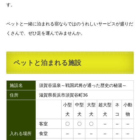
す。
ペットと一緒に泊まれる宿ならではのうれしいサービスが盛りだ
くさんで、ぜひ足を運んでみませんか。
ペットと泊まれる施設
施設名
須賀谷温泉～戦国武将が通った歴史の秘湯～
住所
滋賀県長浜市須賀谷町36
小型
中型
大型
超大型
ネ
小動
犬
犬
犬
犬
コ
物
客室
〇
〇
〇
–
–
–
入れる場所
食堂
–
–
–
–
–
–