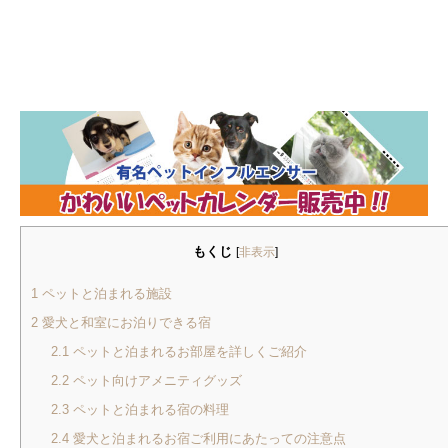
もくじ
[
非表示
]
1
ペットと泊まれる施設
2
愛犬と和室にお泊りできる宿
2.1
ペットと泊まれるお部屋を詳しくご紹介
2.2
ペット向けアメニティグッズ
2.3
ペットと泊まれる宿の料理
2.4
愛犬と泊まれるお宿ご利用にあたっての注意点