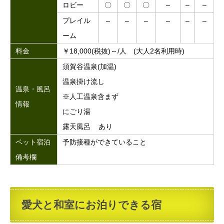
ロビー
〇
〇
〇
–
–
–
プレイル
–
–
–
–
–
–
ーム
料金
￥18,000(税抜)～/人 (大人2名利用時)
須賀谷温泉(加温)
温泉掛け流し
温泉・風呂
※人工温泉含まず
情報
にごり湯
露天風呂 あり
ペット宿泊
予防接種ができていること
備考欄
愛犬と和室にお泊りできる宿