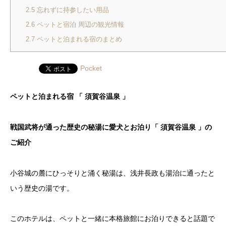
2.5
忘れずに持参したい用品
2.6
ペットと宿泊 周辺の観光情報
2.7
ペットと泊まれる宿のまとめ
Pocket
ペットと泊まれる宿 「
須賀谷温泉 」
戦国武将が通った歴史の秘湯に愛犬とお泊り「
須賀谷温泉 」の
ご紹介
小谷城の麓にひっそりと涌く秘湯は、浅井長政も湯治に通ったと
いう歴史の湯です。
このホテルは、ペットと一緒に本格旅館にお泊りできると話題で