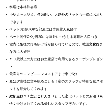
料理は本格和会席
小型犬～大型犬、多頭飼い、犬以外のペットも一緒にお泊り
できます
ペットお泊りOKな部屋には専用露天風呂付
ペット同伴OKな部屋には屋外につうじる専用出入口つき
館内に姫様の打ち掛け等が飾られているので、戦国文化好き
な方に大好評
５０歳以上の方にはお土産店で利用できるクーポンプレゼン
ト
最寄りのコンビニエンスストアまで車で5分
夏は夕食後に蛍を観ることも！宿のスタッフが特別な蛍スポ
ットを紹介してくれます
総部屋数２１室とこじんまりとした宿はペットとのお泊りも
快く受け入れてくれる優しいスタッフぞろいです。