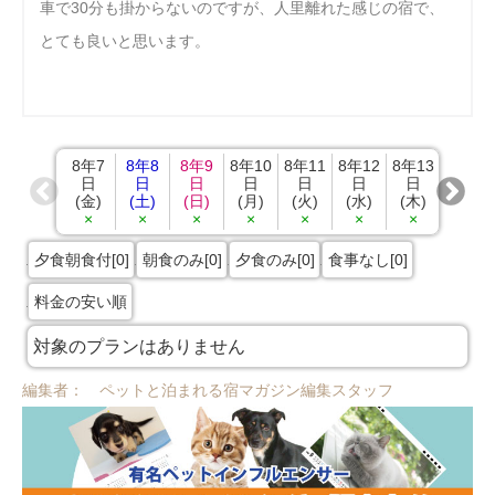
車で30分も掛からないのですが、人里離れた感じの宿で、
とても良いと思います。
8年7
8年8
8年9
8年10
8年11
8年12
8年13
8年14
日
日
日
日
日
日
日
日
(金)
(土)
(日)
(月)
(火)
(水)
(木)
(金)
×
×
×
×
×
×
×
×
夕食朝食付[0]
朝食のみ[0]
夕食のみ[0]
食事なし[0]
料金の安い順
対象のプランはありません
編集者： ペットと泊まれる宿マガジン編集スタッフ