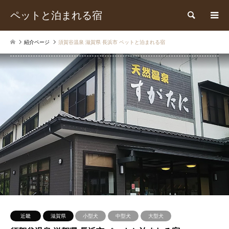
ペットと泊まれる宿
検索
紹介ページ
須賀谷温泉 滋賀県 長浜市 ペットと泊まれる宿
近畿
滋賀県
小型犬
中型犬
大型犬