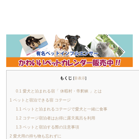
もくじ
[
非表示
]
0.1
愛犬と泊まれる宿「 休暇村・帝釈峡 」とは
1
ペットと宿泊できる宿 コテージ
1.1
ペットと泊まれるコテージで愛犬と一緒に食事
1.2
コテージ宿泊者はお得に露天風呂を利用
1.3
ペットと宿泊する際の注意事項
2
愛犬用の持ち物も忘れずに