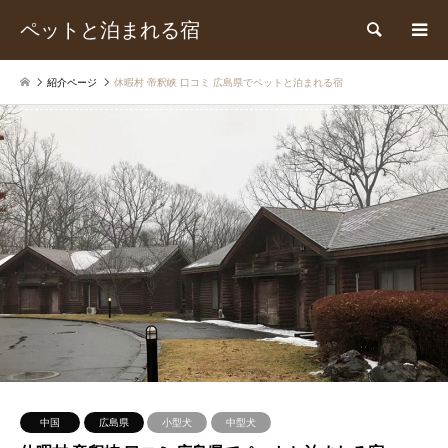
ペットと泊まれる宿
検索
紹介ページ
休暇村 帝釈峡 口コミ 広島県でペットと泊まれる宿
中国
広島県
小型犬
中型犬