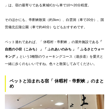
」は、宿の最寄りである東城ICから車で10〜20分程度。
そのほかにも、帝釈峡散策（約3km）、白雲洞（車で20分）、国
営備北丘陵公園（車で約40分）などもおすすめです。
ペット連れであれば、「 休暇村・帝釈峡 」の屋外施設である
「
自然の小径（こみち） 」「 ふれあいのみち 」「 ふるさとウォー
キング 」
という3種類のウォーキングコース（遊歩道）を愛犬と
一緒に歩くのもいいですね。色々と散策してみてください。
ペットと泊まれる宿「 休暇村・帝釈峡 」のまと
め