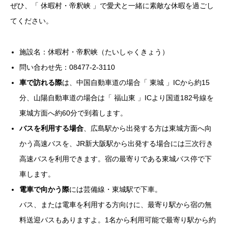
ぜひ、「 休暇村・帝釈峡 」で愛犬と一緒に素敵な休暇を過ごし
てください。
施設名：休暇村・帝釈峡（たいしゃくきょう）
問い合わせ先：08477-2-3110
車で訪れる際
は、中国自動車道の場合「 東城 」ICから約15
分、山陽自動車道の場合は「 福山東 」ICより国道182号線を
東城方面へ約60分で到着します。
バスを利用する場合
、広島駅から出発する方は東城方面へ向
かう高速バスを、JR新大阪駅から出発する場合には三次行き
高速バスを利用できます。宿の最寄りである東城バス停で下
車します。
電車で向かう際
には芸備線・東城駅で下車。
バス、または電車を利用する方向けに、最寄り駅から宿の無
料送迎バスもありますよ。1名から利用可能で最寄り駅から約