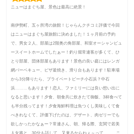
ニューはまぐち屋、景色は最高に絶景！
南伊勢町、五ヶ所湾の旅館！じゃらんクチコミ評価で今回
はニューはまぐち屋旅館に決めました！１ヶ月前の予約
で、男女２人、部屋は2階奥の角部屋、和室オーシャンビュ
ースイートホームでしたぁー！釣り堀常連客が多くて、ひ
とり部屋、団体部屋もあります！景色の良い庭にはレンガ
網バーベキュー、ピザ釜焼き、滑り台もあります！駐車場
から3分降りたら、プライベートビーチ小石浜？中石
浜………もあります！恋人、ファミリーには良い想い出に
なると思います！夕食、朝食共に炊きたて御飯、3杯食べて
も半分残ってます！夕食海鮮料理は魚つくし美味しくて食
べきれなくて、評価下げたのは、デザート、肉ゼリーでも
欲しかったかなぁー？常連さん、朝、帰る際、玄関で若美
人女将と、30分も話して、又来るからねぇ～って………ニ