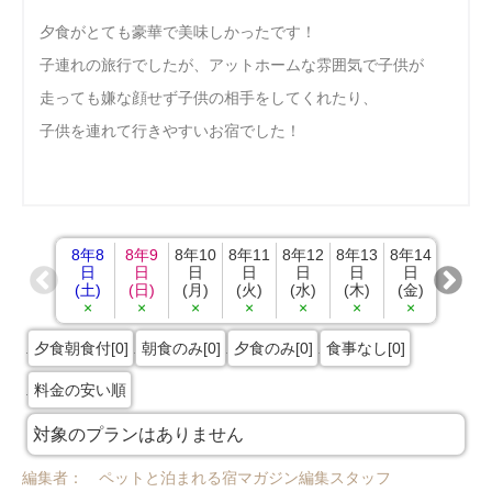
夕食がとても豪華で美味しかったです！
子連れの旅行でしたが、アットホームな雰囲気で子供が
走っても嫌な顔せず子供の相手をしてくれたり、
子供を連れて行きやすいお宿でした！
8年8
8年9
8年10
8年11
8年12
8年13
8年14
8年15
日
日
日
日
日
日
日
日
(土)
(日)
(月)
(火)
(水)
(木)
(金)
(土)
×
×
×
×
×
×
×
×
夕食朝食付[0]
朝食のみ[0]
夕食のみ[0]
食事なし[0]
料金の安い順
対象のプランはありません
編集者： ペットと泊まれる宿マガジン編集スタッフ