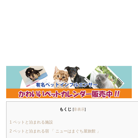
もくじ
[
非表示
]
1
ペットと泊まれる施設
2
ペットと泊まれる宿 「 ニューはまぐち屋旅館 」