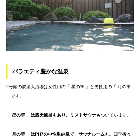
バラエティ豊かな温泉
2号館の展望大浴場は女性用の「 星の雫 」と男性用の「 月の雫
」です。
「 星の雫 」は露天風呂もあり、ミストサウナ
もついています。
「 月の雫 」はPH7の中性単純泉で、サウナルーム
も。四季折々