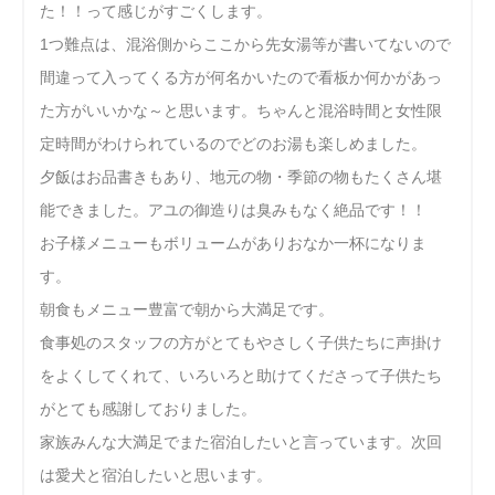
た！！って感じがすごくします。
1つ難点は、混浴側からここから先女湯等が書いてないので
間違って入ってくる方が何名かいたので看板か何かがあっ
た方がいいかな～と思います。ちゃんと混浴時間と女性限
定時間がわけられているのでどのお湯も楽しめました。
夕飯はお品書きもあり、地元の物・季節の物もたくさん堪
能できました。アユの御造りは臭みもなく絶品です！！
お子様メニューもボリュームがありおなか一杯になりま
す。
朝食もメニュー豊富で朝から大満足です。
食事処のスタッフの方がとてもやさしく子供たちに声掛け
をよくしてくれて、いろいろと助けてくださって子供たち
がとても感謝しておりました。
家族みんな大満足でまた宿泊したいと言っています。次回
は愛犬と宿泊したいと思います。