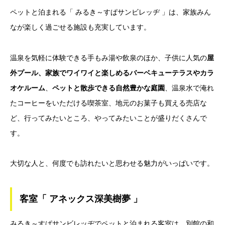
ペットと泊まれる「 みるき～すぱサンビレッヂ 」は、家族みん
なが楽しく過ごせる施設も充実しています。
温泉を気軽に体験できる手もみ湯や飲泉のほか、子供に人気の
屋
外プール、家族でワイワイと楽しめるバーベキューテラスやカラ
オケルーム
、
ペットと散歩できる自然豊かな庭園
、温泉水で淹れ
たコーヒーをいただける喫茶室、地元のお菓子も買える売店な
ど、行ってみたいところ、やってみたいことが盛りだくさんで
す。
大切な人と、何度でも訪れたいと思わせる魅力がいっぱいです。
客室「 アネックス深美樹夢 」
みるき～すぱサンビレッヂでペットと泊まれる客室は、別館の和