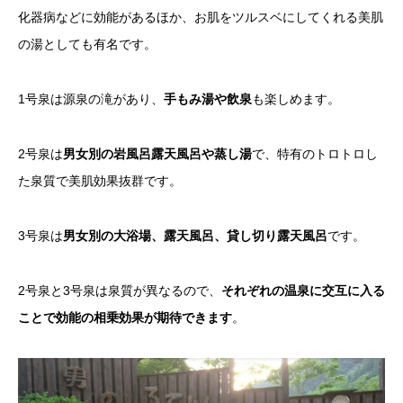
化器病などに効能があるほか、お肌をツルスベにしてくれる美肌
の湯としても有名です。
1号泉は源泉の滝があり、
手もみ湯や飲泉
も楽しめます。
2号泉は
男女別の岩風呂露天風呂や蒸し湯
で、特有のトロトロし
た泉質で美肌効果抜群です。
3号泉は
男女別の大浴場、露天風呂、貸し切り露天風呂
です。
2号泉と3号泉は泉質が異なるので、
それぞれの温泉に交互に入る
ことで効能の相乗効果が期待できます
。