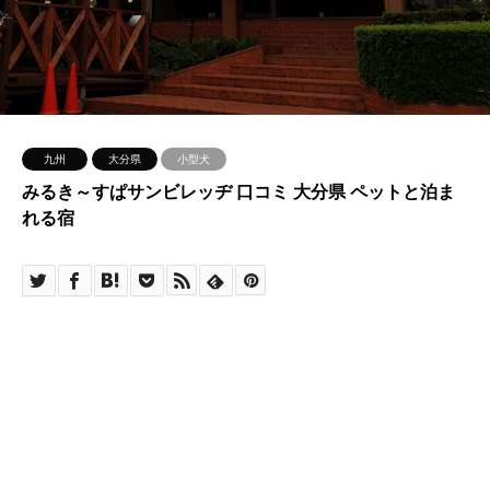
九州
大分県
小型犬
みるき～すぱサンビレッヂ 口コミ 大分県 ペットと泊ま
れる宿