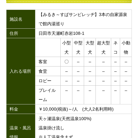
【みるき～すぱサンビレッヂ】3本の自家源泉
施設名
で館内湯巡り
住所
日田市天瀬町赤岩108-1
小型
中型
大型
超大型
ネ
小動
犬
犬
犬
犬
コ
物
客室
〇
–
–
–
–
–
入れる場所
食堂
–
–
–
–
–
–
ロビー
–
–
–
–
–
–
プレイル
–
–
–
–
–
–
ーム
料金
￥10,000(税抜)～/人 (大人2名利用時)
天ヶ瀬温泉(天然温泉100%)
温泉・風呂
温泉掛け流し
情報
※人工温泉含まず