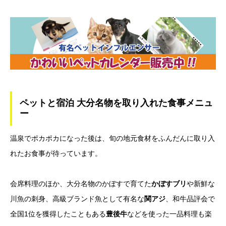
ペットと宿泊 大分名物を取り入れた食事メニュ
ー
温泉でポカポカになった後は、旬の地元食材をふんだんに取り入
れたお食事が待っています。
会席料理のほか、大分名物のかぼすで育てた
かぼすブリ
や新鮮な
川魚の刺身、高級ブランド魚として有名な
関アジ
、和牛品評会で
全国1位を獲得したこともある
豊後牛
などを使った一品料理も楽