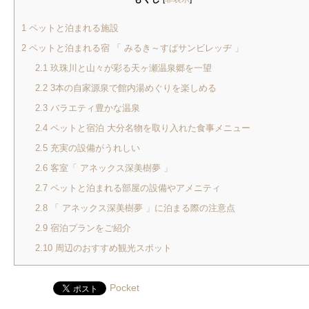
1
ペットと泊まれる施設
2
ペットと泊まれる宿 「 みるき～すぱサンビレッヂ 」
2.1
玖珠川と山々が彩る天ヶ瀬温泉郷を一望
2.2
3本の自家源泉で館内湯めぐりを楽しめる
2.3
バラエティ豊かな温泉
2.4
ペットと宿泊 大分名物を取り入れた食事メニュー
2.5
充実の設備がうれしい
2.6
客室「 アネックス深美樹夢 」
2.7
ペットと泊まれる部屋の設備やアメニティ
2.8
「 アネックス深美樹夢 」に泊まる際の注意点
2.9
宿泊プランをご紹介
2.10
周辺のおすすめ観光スポット
Pocket