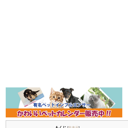
もくじ
[
非表示
]