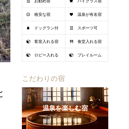
お勧め宿
ハイクラス宿
格安な宿
温泉が有名宿
ドッグラン付
スポーツ可
客室入れる宿
食堂入れる宿
き宿
ロビー入れる
プレイルーム
宿
可
こだわりの宿
と
温泉を楽しむ宿