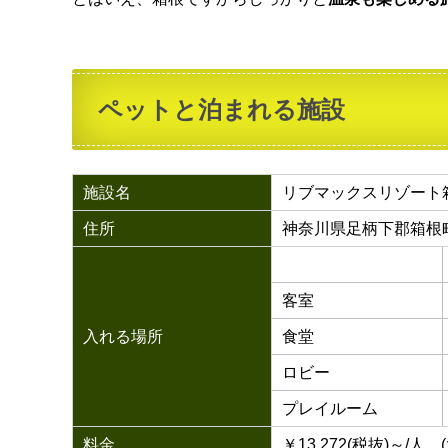
ペットと泊まれる施設
施設名
リブマックスリゾート
住所
神奈川県足柄下郡箱根
客室
入れる場所
食堂
ロビー
プレイルーム
料金
￥13,272(税抜)～/人