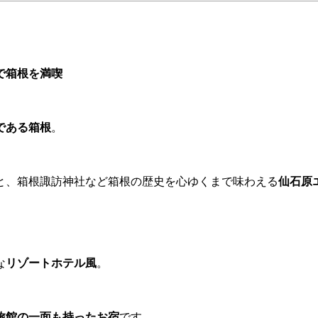
で箱根を満喫
である箱根
。
と、箱根諏訪神社など箱根の歴史を心ゆくまで味わえる
仙石原
な
リゾートホテル風
。
旅館の一面も持ったお宿
です。