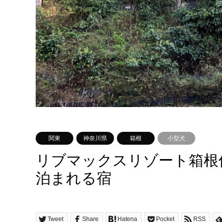
関東
神奈川県
箱根
小型犬
リブマックスリゾート箱根
泊まれる宿
Tweet
Share
Hatena
Pocket
RSS