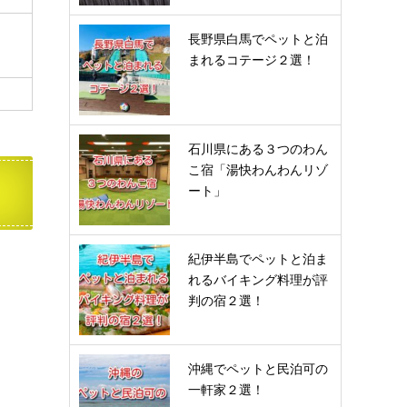
長野県白馬でペットと泊
まれるコテージ２選！
石川県にある３つのわん
こ宿「湯快わんわんリゾ
ート」
紀伊半島でペットと泊ま
れるバイキング料理が評
判の宿２選！
沖縄でペットと民泊可の
一軒家２選！