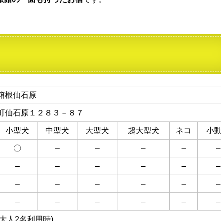
箱根仙石原
町仙石原１２８３－８７
小型犬
中型犬
大型犬
超大型犬
ネコ
小
〇
–
–
–
–
–
–
–
–
–
–
–
–
–
–
–
–
–
–
–
–
–
–
–
 (大人2名利用時)