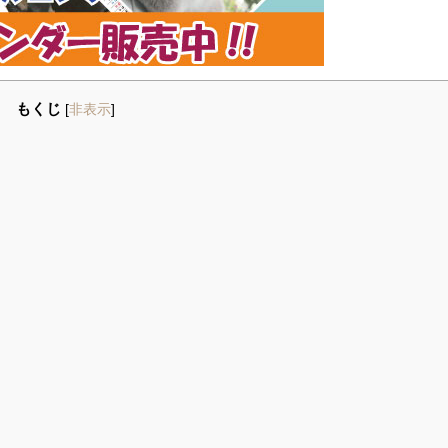
もくじ
[
非表示
]