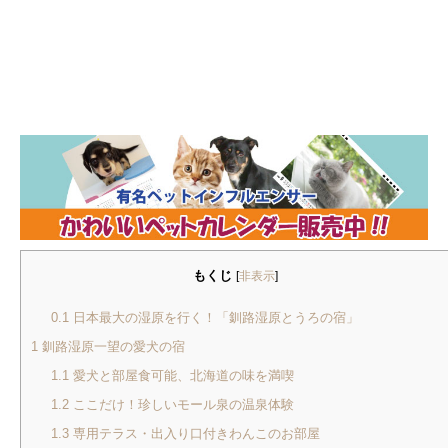
もくじ
[
非表示
]
0.1
日本最大の湿原を行く！「釧路湿原とうろの宿」
1
釧路湿原一望の愛犬の宿
1.1
愛犬と部屋食可能、北海道の味を満喫
1.2
ここだけ！珍しいモール泉の温泉体験
1.3
専用テラス・出入り口付きわんこのお部屋