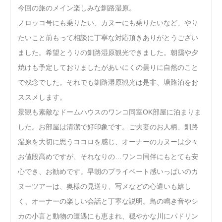
今回の旅のメイン楽しみな釧路湿原。
ノロッコ号にも乗りたい、カヌーにも乗りたいなど、やり
たいこと前もって相談に丁寧な対応頂きありがとうござい
ました。希望とうりの釧路湿原観光できました。朝靄や夕
焼けも予定しておりましたがあいにくの曇りに自然のこと
で残念でした。それでも釧路湿原観光は是非、塘路泊をお
ススメします。
景観も素敵なドームハウスのワンコ同室OK部屋に泊まりま
した。お部屋は清潔で好印象です。ご夫妻のお人柄、釧路
湿原を大切に思うココロを感じ、オーナーのカヌーは少々
お値段高めですが、それなりの…ワンコ同伴にもとても安
心でき、お勧めです。早朝のプライベート感いっぱいのカ
ヌーツアーは、奥様の見送り、写メなどの心遣いも嬉し
く、オーナーの楽しい会話と丁寧な説明。鳥の鳴き音やシ
カの小言と動物の遭遇にも恵まれ、穏やかな川にパドリン