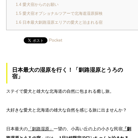
1.4
愛犬宿からのお願い
1.5
愛犬宿オプショナルツアーで北海道湿原探検
1.6
日本最大釧路湿原エリアの愛犬と泊まれる宿
Pocket
日本最大の湿原を行く！「釧路湿原とうろの
宿」
ステイで愛犬と雄大な北海道の自然に包まれる癒し旅。
大好きな愛犬と北海道の雄大な自然を感じる旅に出ませんか？
日本最大の
「釧路湿原」
一望の、小高い丘の上の小さな民宿
「釧
路湿原とうろの宿」
では、
1日1組限定でワンちゃんと泊まれる