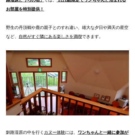
お部屋を特別提供！
野生の丹頂鶴や鹿の親子とのすれ違い、雄大な夕日や満天の星空
など、
自然がすぐ隣にある楽しさを満喫
できます。
釧路湿原の中を行く
カヌー体験
には、
ワンちゃんと一緒に参加が