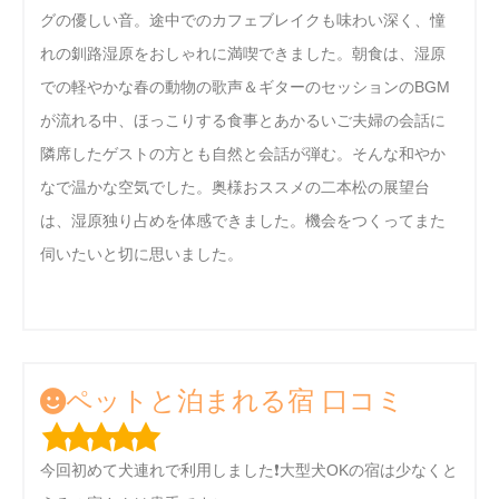
グの優しい音。途中でのカフェブレイクも味わい深く、憧
れの釧路湿原をおしゃれに満喫できました。朝食は、湿原
での軽やかな春の動物の歌声＆ギターのセッションのBGM
が流れる中、ほっこりする食事とあかるいご夫婦の会話に
隣席したゲストの方とも自然と会話が弾む。そんな和やか
なで温かな空気でした。奥様おススメの二本松の展望台
は、湿原独り占めを体感できました。機会をつくってまた
伺いたいと切に思いました。
ペットと泊まれる宿 口コミ
今回初めて犬連れで利用しました❗大型犬OKの宿は少なくと