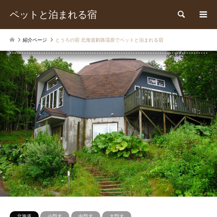
ペットと泊まれる宿
検索
紹介ページ
とうろの宿 北海道釧路湿原でペットと泊まれる宿
北海道
小型犬
中型犬
大型犬