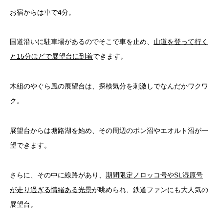
お宿からは車で4分。
国道沿いに駐車場があるのでそこで車を止め、
山道を登って行く
と15分ほどで展望台に到着
できます。
木組のやぐら風の展望台は、探検気分を刺激しでなんだかワクワ
ク。
展望台からは塘路湖を始め、その周辺のポン沼やエオルト沼が一
望できます。
さらに、その中に線路があり、
期間限定ノロッコ号やSL湿原号
が走り過ぎる情緒ある光景
が眺められ、鉄道ファンにも大人気の
展望台。