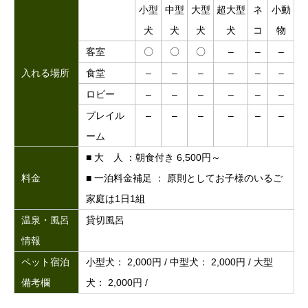
小型
中型
大型
超大型
ネ
小動
犬
犬
犬
犬
コ
物
客室
〇
〇
〇
–
–
–
入れる場所
食堂
–
–
–
–
–
–
ロビー
–
–
–
–
–
–
プレイル
–
–
–
–
–
–
ーム
■ 大 人 ：朝食付き 6,500円～
料金
■ 一泊料金補足 ： 原則としてお子様のいるご
家庭は1日1組
温泉・風呂
貸切風呂
情報
ペット宿泊
小型犬： 2,000円 / 中型犬： 2,000円 / 大型
備考欄
犬： 2,000円 /