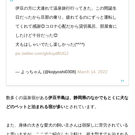
伊豆の方に犬連れて温泉旅行行ってきた。この間誕生
日だったから旦那の奢り。疲れてるのにずっと運転し
てくれて感謝😊コロナ心配だから貸切風呂、部屋食に
したけど十分だった😊
犬もはしゃいでたし楽しかった(*^^*)
pic.twitter.com/gk4uyd8UGJ
— よっちゃん (@kojiyoshi0308)
March 14, 2022
数多くの温泉宿がある
伊豆半島は、静岡県のなかでもとくに犬な
どのペットと泊まれる宿が多い
とされています。
また、身体の大きな愛犬の飼い主さんは宿探しに苦労されている
と思いますが、ここでご紹介した２軒は、
超大型犬でも泊まれる