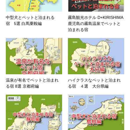
中型犬とペットと泊まれる
霧島観光ホテル D+KIRISHIMA
宿 5選 白馬乗鞍編
鹿児島の霧島温泉でペットと
泊まれる宿
温泉が有名でペットと泊まれ
ハイクラスなペットと泊まれ
る宿 8選 京都府編
る宿 ４選 大分県編