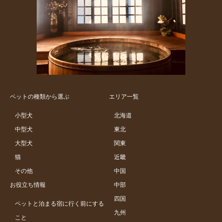
ペットの種類から選ぶ
エリア一覧
小型犬
北海道
中型犬
東北
大型犬
関東
猫
近畿
その他
中国
お役立ち情報
中部
四国
ペットと泊まる宿に行く前にする
九州
こと