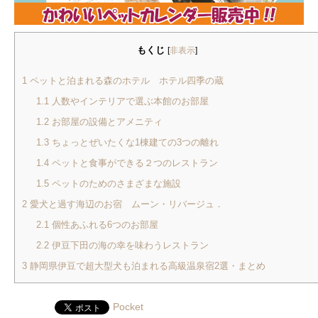
もくじ
[
非表示
]
1
ペットと泊まれる森のホテル ホテル四季の蔵
1.1
人数やインテリアで選ぶ本館のお部屋
1.2
お部屋の設備とアメニティ
1.3
ちょっとぜいたくな1棟建ての3つの離れ
1.4
ペットと食事ができる２つのレストラン
1.5
ペットのためのさまざまな施設
2
愛犬と過す海辺のお宿 ムーン・リバージュ．
2.1
個性あふれる6つのお部屋
2.2
伊豆下田の海の幸を味わうレストラン
3
静岡県伊豆で超大型犬も泊まれる高級温泉宿2選・まとめ
Pocket