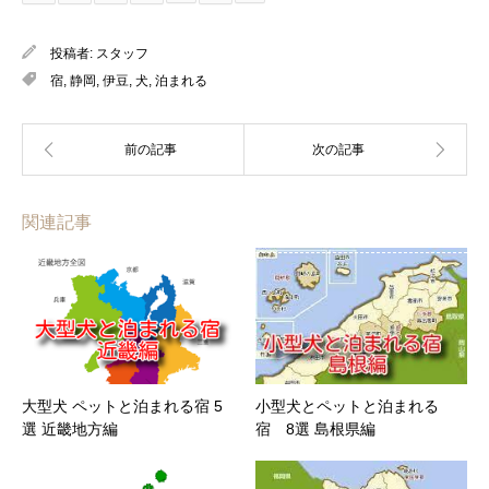
投稿者:
スタッフ
宿
,
静岡
,
伊豆
,
犬
,
泊まれる
関連記事
大型犬 ペットと泊まれる宿 5
小型犬とペットと泊まれる
選 近畿地方編
宿 8選 島根県編