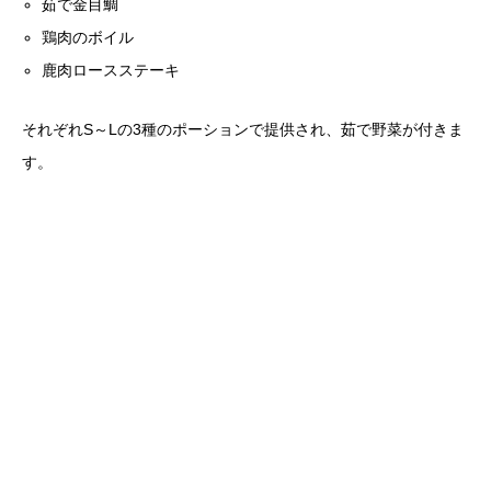
茹で金目鯛
鶏肉のボイル
鹿肉ロースステーキ
それぞれS～Lの3種のポーションで提供され、茹で野菜が付きま
す。