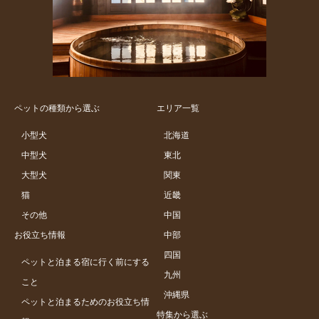
ペットの種類から選ぶ
エリア一覧
小型犬
北海道
中型犬
東北
大型犬
関東
猫
近畿
その他
中国
お役立ち情報
中部
四国
ペットと泊まる宿に行く前にする
九州
こと
沖縄県
ペットと泊まるためのお役立ち情
特集から選ぶ