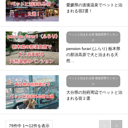
愛媛県の道後温泉でペットと泊
まれる宿2選！
ペットと泊まれる宿 都道府県ランキン
グ
pension furari (ふらり) 栃木県
の那須高原で犬と泊まれる天
然…
ペットと泊まれる宿 都道府県ランキン
グ
大分県の別府周辺でペットと泊
まれる宿２選
79件中 1〜12件を表示

