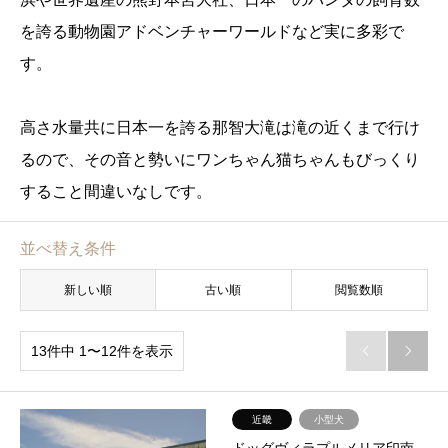
を誇る動物園アドベンチャーワールドなど実に多彩で
す。
高さ水量共に日本一を誇る那智大滝は滝の近くまで行け
るので、その音と勢いにワンちゃん猫ちゃんもびっくり
すること間違いなしです。
並べ替え条件
新しい順
古い順
閲覧数順
13件中 1〜12件を表示


近畿
小型犬
ドッグヴィラプルメリア印南