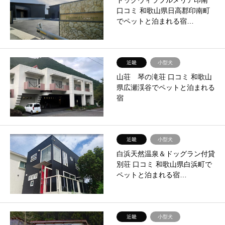
口コミ 和歌山県日高郡印南町
でペットと泊まれる宿…
近畿
小型犬
山荘 琴の滝荘 口コミ 和歌山
県広瀬渓谷でペットと泊まれる
宿
近畿
小型犬
白浜天然温泉＆ドッグラン付貸
別荘 口コミ 和歌山県白浜町で
ペットと泊まれる宿…
近畿
小型犬