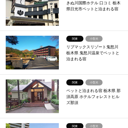
きぬ川国際ホテル 口コミ 栃木
県日光市ペットと泊まれる宿
関東
小型犬
リブマックスリゾート鬼怒川
栃木県 鬼怒川温泉でペットと
泊まれる宿
関東
小型犬
ペットと泊まれる宿 栃木県 那
須高原 ホテルフォレストヒル
ズ那須
関東
小型犬