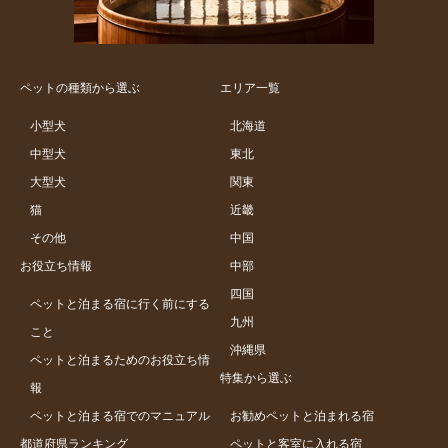
ペットの種類から選ぶ
エリア一覧
小型犬
北海道
中型犬
東北
大型犬
関東
猫
近畿
その他
中国
お役立ち情報
中部
四国
ペットと泊まる宿に行く前にする
九州
こと
沖縄県
ペットと泊まるためのお役立ち情
特集から選ぶ
報
ペットと泊まる宿でのマニュアル
お勧めペットと泊まれる宿
都道府県ランキング
ペットと客室に入れる宿