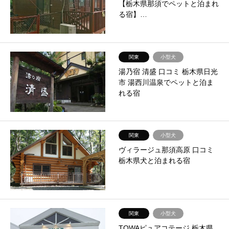
【栃木県那須でペットと泊まれ
る宿】…
関東
小型犬
湯乃宿 清盛 口コミ 栃木県日光
市 湯西川温泉でペットと泊ま
れる宿
関東
小型犬
ヴィラージュ那須高原 口コミ
栃木県犬と泊まれる宿
関東
小型犬
TOWAピュアコテージ 栃木県