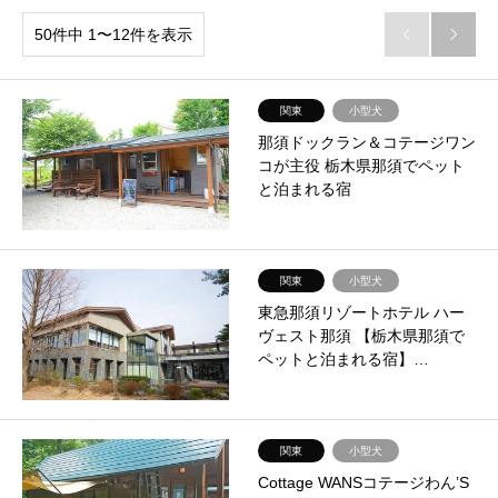
50件中 1〜12件を表示


関東
小型犬
那須ドックラン＆コテージワン
コが主役 栃木県那須でペット
と泊まれる宿
関東
小型犬
東急那須リゾートホテル ハー
ヴェスト那須 【栃木県那須で
ペットと泊まれる宿】…
関東
小型犬
Cottage WANSコテージわん’S