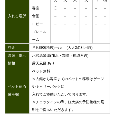
犬
犬
犬
犬
コ
物
客室
〇
–
–
–
–
–
入れる場所
食堂
–
–
–
–
–
–
ロビー
–
–
–
–
–
–
プレイル
–
–
–
–
–
–
ーム
料金
￥9,890(税抜)～/人 (大人2名利用時)
温泉・風呂
水沢温泉郷(加水・加温・循環ろ過)
情報
露天風呂 あり
ペット無料
※入館から客室までのペットの移動はゲージ
ペット宿泊
やキャリーバックに
備考欄
入れてご移動いただいております。
※チェックインの際、狂犬病の予防接種の照
明をご提示いただきます。