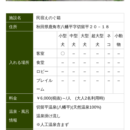
施設名
民宿えのぐ箱
住所
秋田県鹿角市八幡平字切留平２０－１８
小型
中型
大型
超大型
ネ
小動
犬
犬
犬
犬
コ
物
客室
〇
–
–
–
–
–
入れる場所
食堂
–
–
–
–
–
–
ロビー
–
–
–
–
–
–
プレイル
–
–
–
–
–
–
ーム
料金
￥6,000(税抜)～/人 (大人2名利用時)
切留平温泉(八幡平)(天然温泉100%)
温泉・風呂
温泉掛け流し
情報
※人工温泉含まず