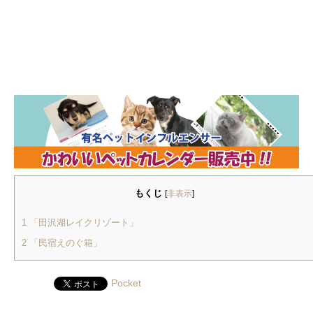
もくじ
[
非表示
]
1
「田沢湖レイクリゾート」
2
「民宿えのぐ箱」
Pocket