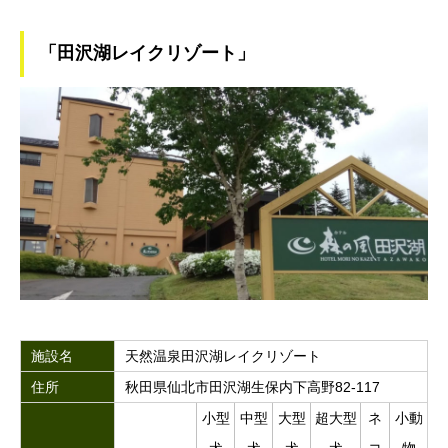
「田沢湖レイクリゾート」
施設名
天然温泉田沢湖レイクリゾート
住所
秋田県仙北市田沢湖生保内下高野82-117
小型
中型
大型
超大型
ネ
小動