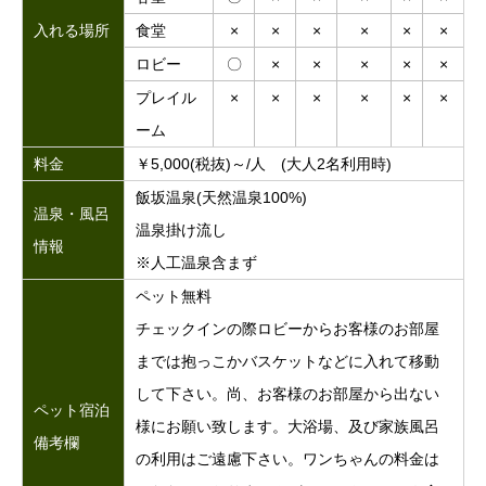
入れる場所
食堂
×
×
×
×
×
×
ロビー
〇
×
×
×
×
×
プレイル
×
×
×
×
×
×
ーム
料金
￥5,000(税抜)～/人 (大人2名利用時)
飯坂温泉(天然温泉100%)
温泉・風呂
温泉掛け流し
情報
※人工温泉含まず
ペット無料
チェックインの際ロビーからお客様のお部屋
までは抱っこかバスケットなどに入れて移動
して下さい。尚、お客様のお部屋から出ない
ペット宿泊
様にお願い致します。大浴場、及び家族風呂
備考欄
の利用はご遠慮下さい。ワンちゃんの料金は