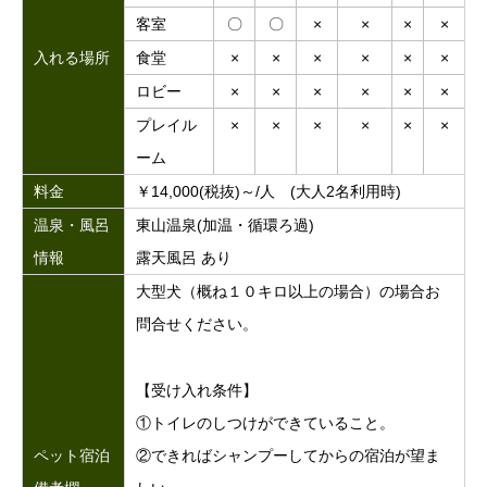
客室
〇
〇
×
×
×
×
入れる場所
食堂
×
×
×
×
×
×
ロビー
×
×
×
×
×
×
プレイル
×
×
×
×
×
×
ーム
料金
￥14,000(税抜)～/人 (大人2名利用時)
温泉・風呂
東山温泉(加温・循環ろ過)
情報
露天風呂 あり
大型犬（概ね１０キロ以上の場合）の場合お
問合せください。
【受け入れ条件】
①トイレのしつけができていること。
②できればシャンプーしてからの宿泊が望ま
ペット宿泊