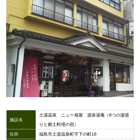
土湯温泉 ニュー扇屋 源泉湯庵（8つの湯巡
施設名
りと郷土料理の宿）
住所
福島市土湯温泉町字下の町18