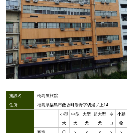
施設名
松島屋旅舘
住所
福島県福島市飯坂町湯野字切湯ノ上14
小型
中型
大型
超大型
ネ
小動
犬
犬
犬
犬
コ
物
客室
〇
×
×
×
×
×