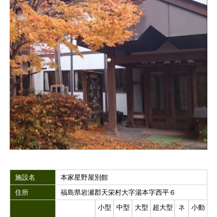
施設名
本家星野屋別館
住所
福島県岩瀬郡天栄村大字湯本字西平６
小型
中型
大型
超大型
ネ
小動