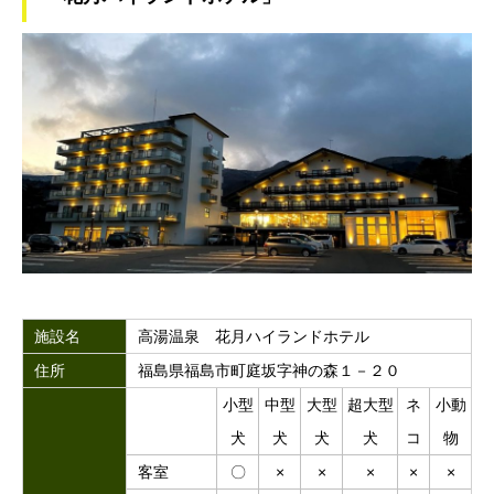
施設名
高湯温泉 花月ハイランドホテル
住所
福島県福島市町庭坂字神の森１－２０
小型
中型
大型
超大型
ネ
小動
犬
犬
犬
犬
コ
物
客室
〇
×
×
×
×
×