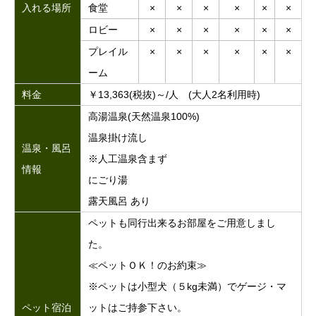
入れる場所
食堂
×
×
×
×
×
×
ロビー
×
×
×
×
×
×
プレイル
×
×
×
×
×
×
ーム
料金
￥13,363(税抜)～/人 (大人2名利用時)
高湯温泉(天然温泉100%)
温泉掛け流し
温泉・風呂
※人工温泉含まず
情報
にごり湯
露天風呂 あり
ペットも同行出来るお部屋をご用意しまし
た。
≪ペットＯＫ！のお約束≫
※ペットは小型犬（５kg未満）でゲージ・マ
ペット宿泊
ットはご持参下さい。