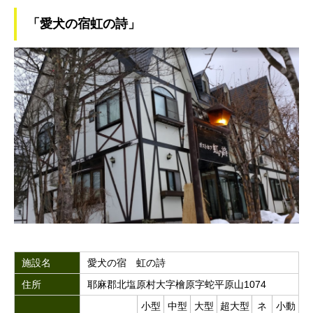
「愛犬の宿虹の詩」
施設名
愛犬の宿 虹の詩
住所
耶麻郡北塩原村大字檜原字蛇平原山1074
小型
中型
大型
超大型
ネ
小動