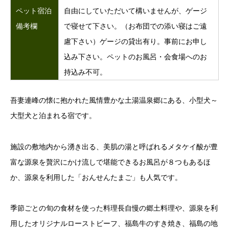
ペット宿泊
自由にしていただいて構いませんが、ゲージ
備考欄
で寝せて下さい。（お布団での添い寝はご遠
慮下さい）ゲージの貸出有り。事前にお申し
込み下さい。ペットのお風呂・会食場へのお
持込み不可。
吾妻連峰の懐に抱かれた風情豊かな土湯温泉郷にある、小型犬～
大型犬と泊まれる宿です。
施設の敷地内から湧き出る、美肌の湯と呼ばれるメタケイ酸が豊
富な源泉を贅沢にかけ流しで堪能できるお風呂が８つもあるほ
か、源泉を利用した「おんせんたまご」も人気です。
季節ごとの旬の食材を使った料理長自慢の郷土料理や、源泉を利
用したオリジナルローストビーフ、福島牛のすき焼き、福島の地