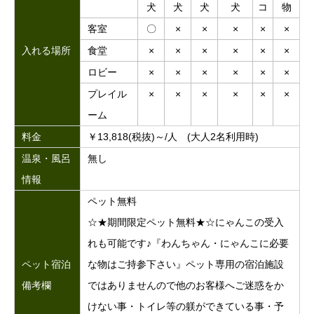
犬
犬
犬
犬
コ
物
客室
〇
×
×
×
×
×
入れる場所
食堂
×
×
×
×
×
×
ロビー
×
×
×
×
×
×
プレイル
×
×
×
×
×
×
ーム
料金
￥13,818(税抜)～/人 (大人2名利用時)
温泉・風呂
無し
情報
ペット無料
☆★期間限定ペット無料★☆にゃんこの受入
れも可能です♪『わんちゃん・にゃんこに必要
ペット宿泊
な物はご持参下さい』ペット専用の宿泊施設
備考欄
ではありませんので他のお客様へご迷惑をか
けない事・トイレ等の躾ができている事・予