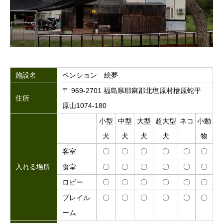
施設名
ペンション 絵夢
〒 969-2701 福島県耶麻郡北塩原村檜原蛇平
住所
原山1074-180
小型
中型
大型
超大型
ネコ
小動
犬
犬
犬
犬
物
客室
〇
〇
〇
〇
〇
〇
入れる場所
食堂
〇
〇
〇
〇
〇
〇
ロビー
〇
〇
〇
〇
〇
〇
プレイル
〇
〇
〇
〇
〇
〇
ーム