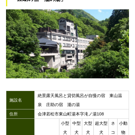
絶景露天風呂と貸切風呂が自慢の宿 東山温
施設名
泉 庄助の宿 瀧の湯
住所
会津若松市東山町湯本字滝ノ湯108
小型
中型
大型
超大型
ネ
小動
犬
犬
犬
犬
コ
物