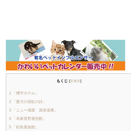
もくじ
[
非表示
]
1
「櫟平ホテル」
2
「愛犬の宿虹の詩」
3
「ニュー扇屋 源泉湯庵」
4
「本家星野屋別館」
5
「松島屋旅館」