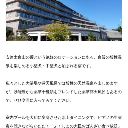
安達太良山の麓という絶好のロケーションにある、良質の酸性温
泉を楽しめる小型犬・中型犬と泊まれる宿です。
広々とした大浴場や露天風呂では酸性の天然温泉を楽しめます
が、効能豊かな薬草十種類をブレンドした薬草露天風呂もあるの
で、ぜひ交互に入ってみてください。
室内プールを大胆に変身させた水上ダイニングで、ピアノの生演
奏を聴きながらいただく「ふくしまの大皿おばんざい食べ放題」