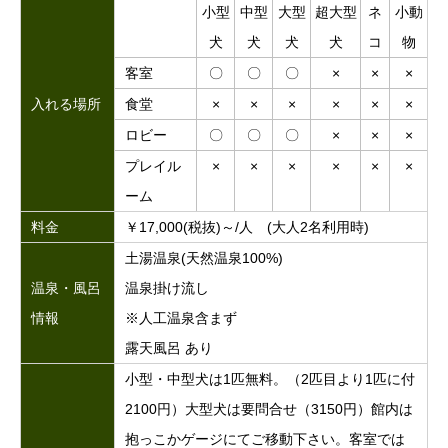
小型
中型
大型
超大型
ネ
小動
犬
犬
犬
犬
コ
物
客室
〇
〇
〇
×
×
×
入れる場所
食堂
×
×
×
×
×
×
ロビー
〇
〇
〇
×
×
×
プレイル
×
×
×
×
×
×
ーム
料金
￥17,000(税抜)～/人 (大人2名利用時)
土湯温泉(天然温泉100%)
温泉・風呂
温泉掛け流し
情報
※人工温泉含まず
露天風呂 あり
小型・中型犬は1匹無料。（2匹目より1匹に付
2100円）大型犬は要問合せ（3150円）館内は
抱っこかゲージにてご移動下さい。客室では