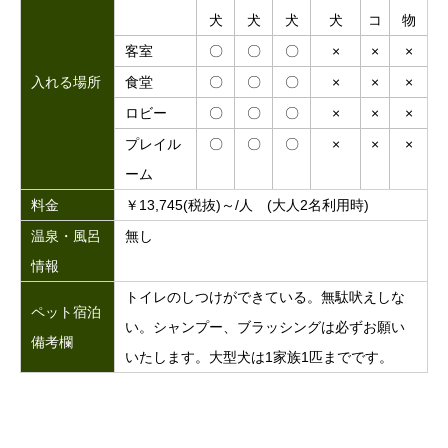
犬
犬
犬
犬
コ
物
客室
〇
〇
〇
×
×
×
入れる場所
食堂
〇
〇
〇
×
×
×
ロビー
〇
〇
〇
×
×
×
プレイル
〇
〇
〇
×
×
×
ーム
料金
￥13,745(税抜)～/人 (大人2名利用時)
温泉・風呂
無し
情報
トイレのしつけができている。無駄吠えしな
ペット宿泊
い。シャンプー、ブラッシングは必ずお願い
備考欄
いたします。大型犬は1家族1匹までです。