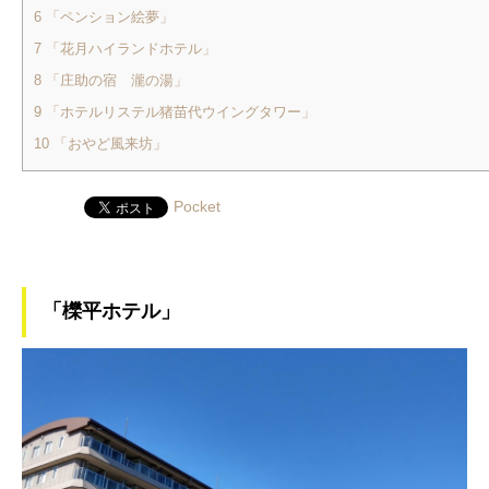
6
「ペンション絵夢」
7
「花月ハイランドホテル」
8
「庄助の宿 瀧の湯」
9
「ホテルリステル猪苗代ウイングタワー」
10
「おやど風来坊」
Pocket
「櫟平ホテル」