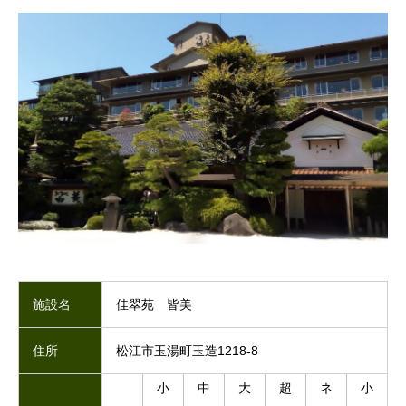
施設名
佳翠苑 皆美
住所
松江市玉湯町玉造1218-8
小
中
大
超
ネ
小