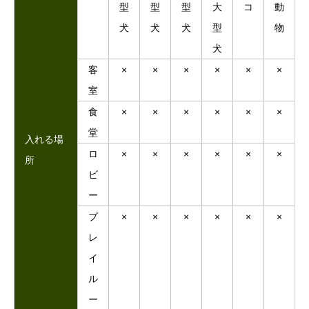
型
型
型
大
コ
動
犬
犬
犬
型
物
犬
客
×
×
×
×
×
×
室
食
×
×
×
×
×
×
堂
入れる場
ロ
×
×
×
×
×
×
所
ビ
ー
プ
×
×
×
×
×
×
レ
イ
ル
ー