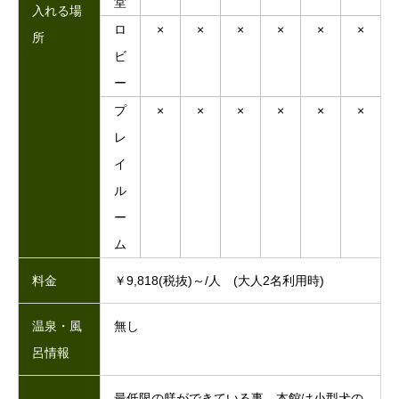
堂
入れる場
ロ
×
×
×
×
×
×
所
ビ
ー
プ
×
×
×
×
×
×
レ
イ
ル
ー
ム
料金
￥9,818(税抜)～/人 (大人2名利用時)
温泉・風
無し
呂情報
最低限の躾ができている事。本館は小型犬の