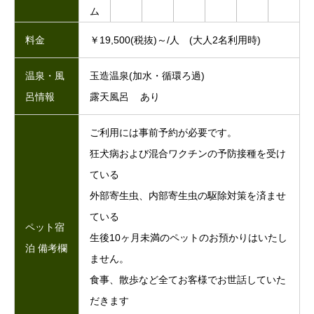
ム
料金
￥19,500(税抜)～/人 (大人2名利用時)
温泉・風
玉造温泉(加水・循環ろ過)
呂情報
露天風呂 あり
ご利用には事前予約が必要です。
狂犬病および混合ワクチンの予防接種を受け
ている
外部寄生虫、内部寄生虫の駆除対策を済ませ
ている
ペット宿
生後10ヶ月未満のペットのお預かりはいたし
泊 備考欄
ません。
食事、散歩など全てお客様でお世話していた
だきます