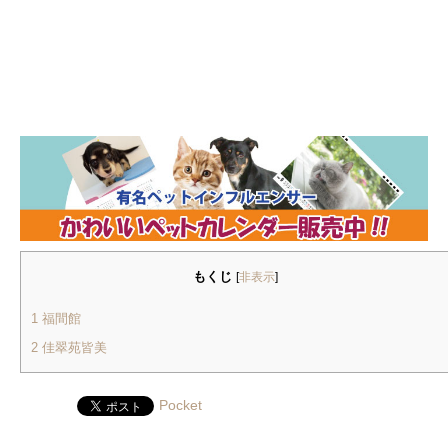
もくじ
[
非表示
]
1
福間館
2
佳翠苑皆美
Pocket