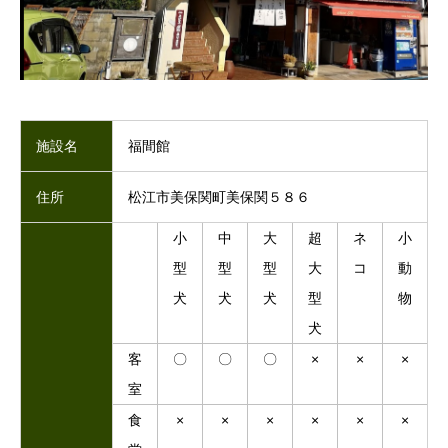
施設名
福間館
住所
松江市美保関町美保関５８６
小
中
大
超
ネ
小
型
型
型
大
コ
動
犬
犬
犬
型
物
犬
客
〇
〇
〇
×
×
×
室
食
×
×
×
×
×
×