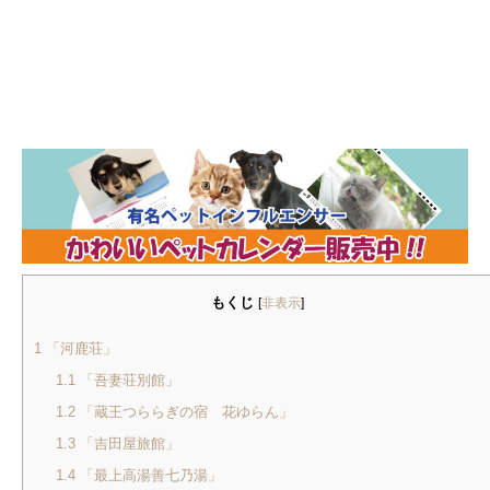
もくじ
[
非表示
]
1
「河鹿荘」
1.1
「吾妻荘別館」
1.2
「蔵王つららぎの宿 花ゆらん」
1.3
「吉田屋旅館」
1.4
「最上高湯善七乃湯」