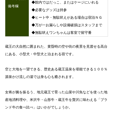
◆館内ではだっこ、またはケージにいれる
備考欄
◆必要なグッズは持参
◆ヒート中・無駄吠えがある場合は宿泊ＮＧ
◆万が一お漏らしや設備破損はスタッフまで
◆無駄吠えワンちゃんは客室で留守番
蔵王の大自然に囲まれた、黄昏時の空や街の夜景を見渡せる高台
にある、小型犬・中型犬と泊まれる宿です。
空と大地を一望できる、歴史ある蔵王温泉を堪能できる１００％
源泉かけ流しの湯では身も心も癒されます。
女将が腕を振るう、地元蔵王で育った山菜や川魚などを使った地
産地消料理や、米沢牛・山形牛・蔵王牛を贅沢に味わえる「ブラ
ンド牛の食べ比べ」はいかがでしょうか。