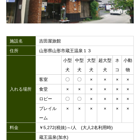
施設名
吉田屋旅館
住所
山形県山形市蔵王温泉１３
小型
中型
大型
超大型
ネ
小動
犬
犬
犬
犬
コ
物
客室
〇
〇
×
×
×
×
入れる場所
食堂
×
×
×
×
×
×
ロビー
〇
〇
×
×
×
×
プレイル
×
×
×
×
×
×
ーム
料金
￥5,272(税抜)～/人 (大人2名利用時)
蔵王温泉(加水)