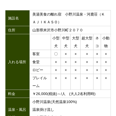
美湯美食の離れ宿 小野川温泉・河鹿荘（Ｋ
施設名
ＡＪＩＫＡＳＯ）
住所
山形県米沢市小野川町２０７０
小型
中型
大型
超大型
ネ
小動
犬
犬
犬
犬
コ
物
客室
〇
×
×
×
×
×
入れる場所
食堂
×
×
×
×
×
×
ロビー
×
×
×
×
×
×
プレイル
×
×
×
×
×
×
ーム
料金
￥26,000(税抜)～/人 (大人2名利用時)
小野川温泉(天然温泉100%)
温泉・風呂
温泉掛け流し