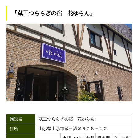
「蔵王つららぎの宿 花ゆらん」
施設名
蔵王つららぎの宿 花ゆらん
住所
山形県山形市蔵王温泉８７８－１２
小型
中型
大型
超大型
ネ
小動