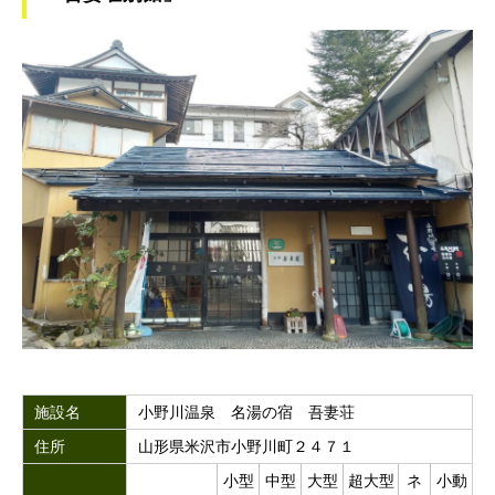
施設名
小野川温泉 名湯の宿 吾妻荘
住所
山形県米沢市小野川町２４７１
小型
中型
大型
超大型
ネ
小動