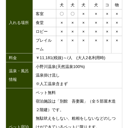
犬
犬
犬
犬
コ
物
客室
〇
〇
×
×
×
×
入れる場所
食堂
×
×
×
×
×
×
ロビー
×
×
×
×
×
×
プレイル
×
×
×
×
×
×
ーム
料金
￥11,181(税抜)～/人 (大人2名利用時)
小野川温泉(天然温泉100%)
温泉・風呂
温泉掛け流し
情報
※人工温泉含まず
ペット無料
宿泊施設は「別館 吾妻園」（全５部屋木造
２階建）です。
無駄吠えをしない、粗相をしないなどのしつ
ペット宿泊
けができているペットに限ります。