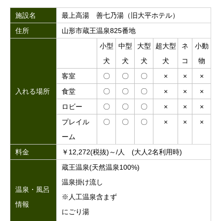
施設名
最上高湯 善七乃湯（旧大平ホテル）
住所
山形市蔵王温泉825番地
小型
中型
大型
超大型
ネ
小動
犬
犬
犬
犬
コ
物
客室
〇
〇
〇
×
×
×
入れる場所
食堂
〇
〇
〇
×
×
×
ロビー
〇
〇
〇
×
×
×
プレイル
〇
〇
〇
×
×
×
ーム
料金
￥12,272(税抜)～/人 (大人2名利用時)
蔵王温泉(天然温泉100%)
温泉掛け流し
温泉・風呂
※人工温泉含まず
情報
にごり湯