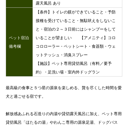
露天風呂 あり
【条件】トイレの躾ができていること・予防
接種を受けていること・無駄吠えをしないこ
と・宿泊の２～３日前にはシャンプーをして
ペット宿泊
いることが望ましい 【アメニティ】コロ
備考欄
コロローラー・ペットシート・食器類・ウェ
ットテッシュ・消臭スプレー
【施設】ペット専用貸切風呂（有料／要予
約）・足洗い場・室内外ドッグラン
最高級の食事と５つ星の源泉を楽しめる、贅を尽くした時間を愛
犬と過ごせる宿です。
解放感あふれる石造りの内湯や貸切露天風呂に加え、ペット専用
貸切風呂「ほたるの湯」やわんこ専用の源泉足湯、ドッグバス