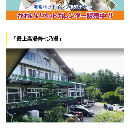
「最上高湯善七乃湯」