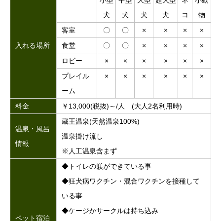
犬
犬
犬
犬
コ
物
客室
〇
〇
×
×
×
×
入れる場所
食堂
〇
〇
×
×
×
×
ロビー
×
×
×
×
×
×
プレイル
×
×
×
×
×
×
ーム
料金
￥13,000(税抜)～/人 (大人2名利用時)
蔵王温泉(天然温泉100%)
温泉・風呂
温泉掛け流し
情報
※人工温泉含まず
◆トイレの躾ができている事
◆狂犬病ワクチン・混合ワクチンを接種して
いる事
◆ケージかサークルは持ち込み
ペット宿泊