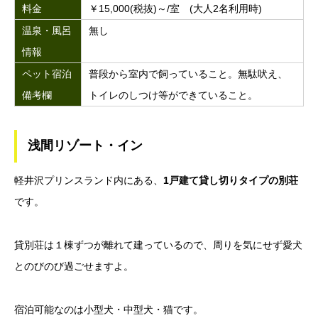
料金
￥15,000(税抜)～/室 (大人2名利用時)
温泉・風呂
無し
情報
ペット宿泊
普段から室内で飼っていること。無駄吠え、
備考欄
トイレのしつけ等ができていること。
浅間リゾート・イン
軽井沢プリンスランド内にある、
1戸建て貸し切りタイプの別荘
です。
貸別荘は１棟ずつが離れて建っているので、周りを気にせず愛犬
とのびのび過ごせますよ。
宿泊可能なのは小型犬・中型犬・猫です。