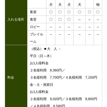
犬
犬
犬
犬
物
客室
〇
〇
〇
〇
〇
〇
入れる場所
食堂
〇
〇
〇
–
–
–
ロビー
–
–
–
–
–
–
プレイル
–
–
–
–
–
–
ーム
（税込） ■ 大 人 ：
平日（日～木）
お1人様料金
２名様利用 8,360円／
料金
３名様利用 7,700円／４名様利用 7,150円
金・土・祝前日
お1人様料金
２名様利用 9,020円／３名様利用 8,800円
／４名様利用 8,580円