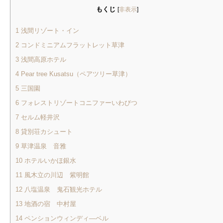
もくじ
[
非表示
]
1
浅間リゾート・イン
2
コンドミニアムフラットレット草津
3
浅間高原ホテル
4
Pear tree Kusatsu（ペアツリー草津）
5
三国園
6
フォレストリゾートコニファーいわびつ
7
セルム軽井沢
8
貸別荘カシュート
9
草津温泉 音雅
10
ホテルいかほ銀水
11
風木立の川辺 紫明館
12
八塩温泉 鬼石観光ホテル
13
地酒の宿 中村屋
14
ペンションウィンディ―ベル