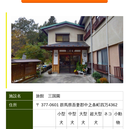
施設名
旅館 三国園
住所
〒 377-0601 群馬県吾妻郡中之条町四万4362
小型
中型
大型
超大型
ネコ
小動
犬
犬
犬
犬
物