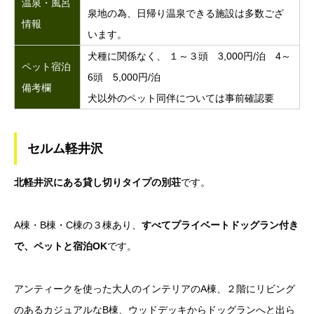
温泉・風呂
泉地の為、日帰り温泉できる施設は多数ござ
情報
います。
犬種に関係なく、 １～３頭 3,000円/泊 4～
ペット宿泊
6頭 5,000円/泊
備考欄
犬以外のペット同伴については事前確認要
セルム軽井沢
北軽井沢にある貸し切りタイプの別荘
です。
A棟・B棟・C棟の３棟あり、
すべてプライベートドッグラン付き
で、ペットと宿泊OK
です。
アンティークを使った大人のインテリアのA棟、２階にリビング
のあるカジュアルなB棟、ウッドデッキからドッグランへと出ら