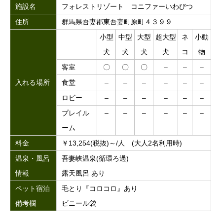
施設名
フォレストリゾート コニファーいわびつ
住所
群馬県吾妻郡東吾妻町原町４３９９
小型
中型
大型
超大型
ネ
小動
犬
犬
犬
犬
コ
物
客室
〇
〇
〇
–
–
–
入れる場所
食堂
–
–
–
–
–
–
ロビー
–
–
–
–
–
–
プレイル
–
–
–
–
–
–
ーム
料金
￥13,254(税抜)～/人 (大人2名利用時)
温泉・風呂
吾妻峡温泉(循環ろ過)
情報
露天風呂 あり
ペット宿泊
毛とり『コロコロ』あり
備考欄
ビニール袋