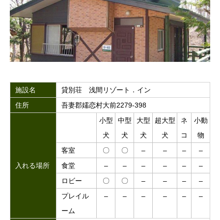
施設名
貸別荘 浅間リゾート．イン
住所
吾妻郡嬬恋村大前2279-398
小型
中型
大型
超大型
ネ
小動
犬
犬
犬
犬
コ
物
客室
〇
〇
–
–
–
–
入れる場所
食堂
–
–
–
–
–
–
ロビー
〇
〇
–
–
–
–
プレイル
–
–
–
–
–
–
ーム