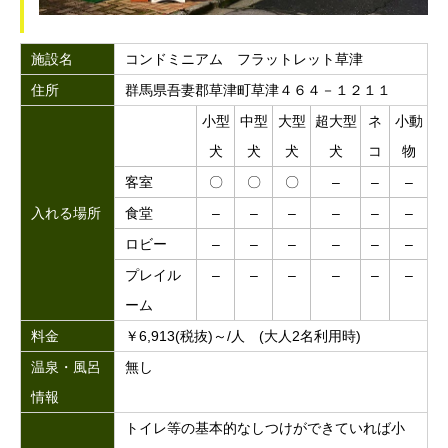
施設名
コンドミニアム フラットレット草津
住所
群馬県吾妻郡草津町草津４６４－１２１１
小型
中型
大型
超大型
ネ
小動
犬
犬
犬
犬
コ
物
客室
〇
〇
〇
–
–
–
入れる場所
食堂
–
–
–
–
–
–
ロビー
–
–
–
–
–
–
プレイル
–
–
–
–
–
–
ーム
料金
￥6,913(税抜)～/人 (大人2名利用時)
温泉・風呂
無し
情報
トイレ等の基本的なしつけができていれば小