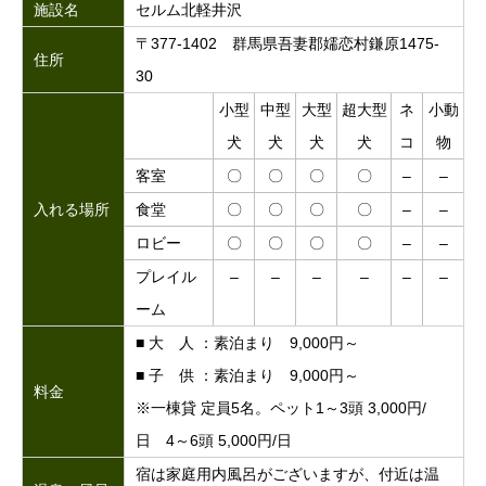
施設名
セルム北軽井沢
〒377-1402 群馬県吾妻郡嬬恋村鎌原1475-
住所
30
小型
中型
大型
超大型
ネ
小動
犬
犬
犬
犬
コ
物
客室
〇
〇
〇
〇
–
–
入れる場所
食堂
〇
〇
〇
〇
–
–
ロビー
〇
〇
〇
〇
–
–
プレイル
–
–
–
–
–
–
ーム
■ 大 人 ：素泊まり 9,000円～
■ 子 供 ：素泊まり 9,000円～
料金
※一棟貸 定員5名。ペット1～3頭 3,000円/
日 4～6頭 5,000円/日
宿は家庭用内風呂がございますが、付近は温