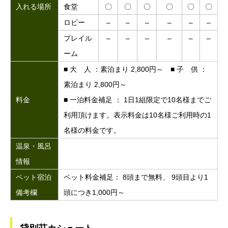
入れる場所
食堂
〇
〇
〇
〇
〇
〇
ロビー
–
–
–
–
–
–
プレイル
–
–
–
–
–
–
ーム
■ 大 人 ：素泊まり 2,800円～ ■ 子 供 ：
素泊まり 2,800円～
料金
■ 一泊料金補足 ： 1日1組限定で10名様までご
利用頂けます。表示料金は10名様ご利用時の1
名様の料金です。
温泉・風呂
情報
ペット宿泊
ペット料金補足： 8頭まで無料、 9頭目より1
備考欄
頭につき1,000円～