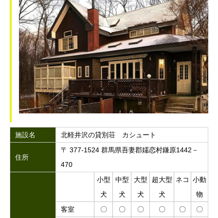
施設名
北軽井沢の貸別荘 カシュート
〒 377-1524 群馬県吾妻郡嬬恋村鎌原1442－
住所
470
小型
中型
大型
超大型
ネコ
小動
犬
犬
犬
犬
物
客室
〇
〇
〇
〇
〇
〇