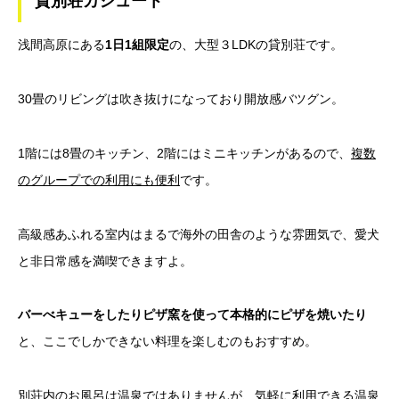
貸別荘カシュート
浅間高原にある
1日1組限定
の、大型３LDKの貸別荘です。
30畳のリビングは吹き抜けになっており開放感バツグン。
1階には8畳のキッチン、2階にはミニキッチンがあるので、
複数
のグループでの利用にも便利
です。
高級感あふれる室内はまるで海外の田舎のような雰囲気で、愛犬
と非日常感を満喫できますよ。
バーべキューをしたりピザ窯を使って本格的にピザを焼いたり
と、ここでしかできない料理を楽しむのもおすすめ。
別荘内のお風呂は温泉ではありませんが、気軽に利用できる温泉