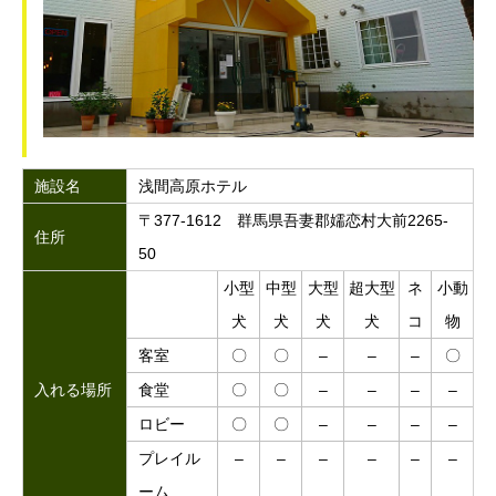
施設名
浅間高原ホテル
〒377-1612 群馬県吾妻郡嬬恋村大前2265-
住所
50
小型
中型
大型
超大型
ネ
小動
犬
犬
犬
犬
コ
物
客室
〇
〇
–
–
–
〇
入れる場所
食堂
〇
〇
–
–
–
–
ロビー
〇
〇
–
–
–
–
プレイル
–
–
–
–
–
–
ーム