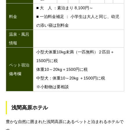
■ 大 人 ：素泊まり 8,100円～
料金
■ 一泊料金補足 ： 小学生は大人と同じ、幼児
の添い寝は別料金
温泉・風呂
情報
小型犬体重10kg未満（一匹無料）２匹目＋
1500円に税
ペット宿泊
体重10～20kg＋1500円に税
備考欄
中型犬：体重10～20kg ＋1500円に税
※小動物は要相談
浅間高原ホテル
豊かな自然に囲まれた浅間高原にあるペットと泊まれるホテルで