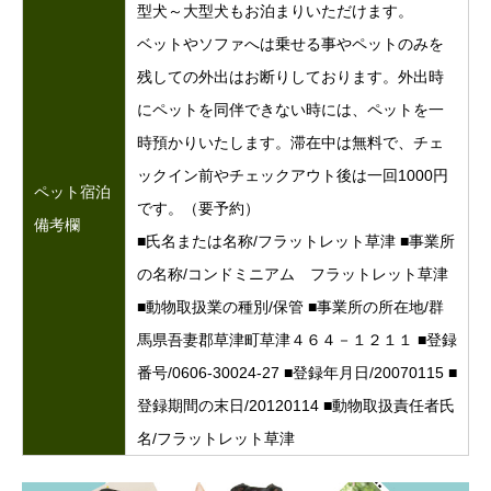
型犬～大型犬もお泊まりいただけます。
ベットやソファへは乗せる事やペットのみを
残しての外出はお断りしております。外出時
にペットを同伴できない時には、ペットを一
時預かりいたします。滞在中は無料で、チェ
ックイン前やチェックアウト後は一回1000円
ペット宿泊
です。（要予約）
備考欄
■氏名または名称/フラットレット草津 ■事業所
の名称/コンドミニアム フラットレット草津
■動物取扱業の種別/保管 ■事業所の所在地/群
馬県吾妻郡草津町草津４６４－１２１１ ■登録
番号/0606-30024-27 ■登録年月日/20070115 ■
登録期間の末日/20120114 ■動物取扱責任者氏
名/フラットレット草津