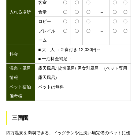
客室
〇
〇
〇
–
〇
〇
入れる場所
食堂
〇
〇
〇
–
〇
〇
ロビー
〇
〇
〇
–
〇
〇
プレイル
〇
〇
〇
–
〇
〇
ーム
■ 大 人 ：２食付き 12,030円～
料金
■ 一泊料金補足 ：
温泉・風呂
露天風呂/ 貸切風呂/ 男女別風呂 (ペット専用
情報
露天風呂)
ペット宿泊
ペットは無料
備考欄
三国園
四万温泉を満喫できる、ドッグランや足洗い場完備のペットに優