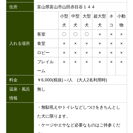
住所
富山県富山市山田赤目谷１４４
小型
中型
大型
超大型
ネ
小動
犬
犬
犬
犬
コ
物
客室
〇
〇
〇
×
×
×
入れる場所
食堂
×
×
×
×
×
×
ロビー
×
×
×
×
×
×
プレイル
×
×
×
×
×
×
ーム
料金
￥6,000(税抜)～/人 (大人2名利用時)
温泉・風呂
無し
情報
・無駄吼えやトイレなどしつけをきちんとし
た犬に限ります。
・ケージやエサなど必要なものはご持参くだ