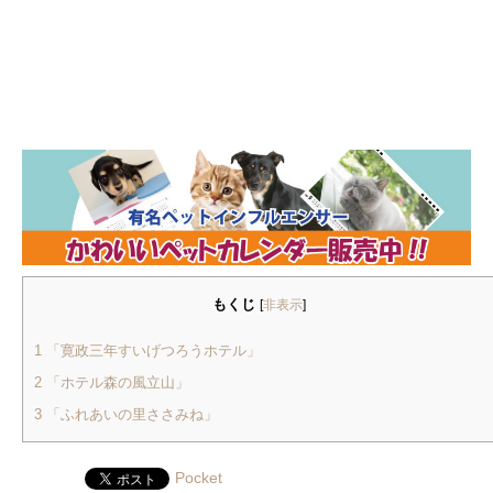
もくじ
[
非表示
]
1
「寛政三年すいげつろうホテル」
2
「ホテル森の風立山」
3
「ふれあいの里ささみね」
Pocket