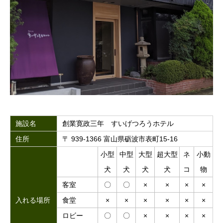
施設名
創業寛政三年 すいげつろうホテル
住所
〒 939-1366 富山県砺波市表町15-16
小型
中型
大型
超大型
ネ
小動
犬
犬
犬
犬
コ
物
客室
〇
〇
×
×
×
×
入れる場所
食堂
×
×
×
×
×
×
ロビー
〇
〇
×
×
×
×