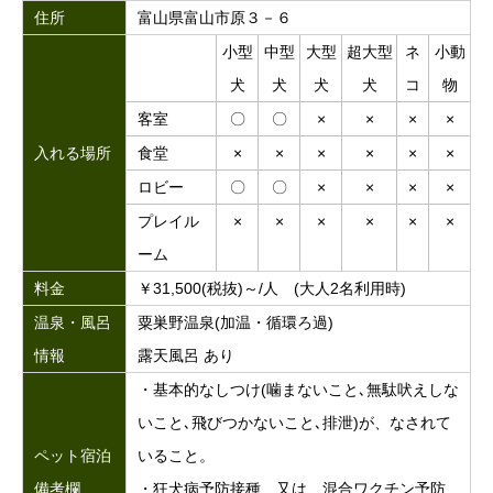
住所
富山県富山市原３－６
小型
中型
大型
超大型
ネ
小動
犬
犬
犬
犬
コ
物
客室
〇
〇
×
×
×
×
入れる場所
食堂
×
×
×
×
×
×
ロビー
〇
〇
×
×
×
×
プレイル
×
×
×
×
×
×
ーム
料金
￥31,500(税抜)～/人 (大人2名利用時)
温泉・風呂
粟巣野温泉(加温・循環ろ過)
情報
露天風呂 あり
・基本的なしつけ(噛まないこと､無駄吠えしな
いこと､飛びつかないこと､排泄)が、なされて
ペット宿泊
いること。
備考欄
・狂犬病予防接種、又は、混合ワクチン予防