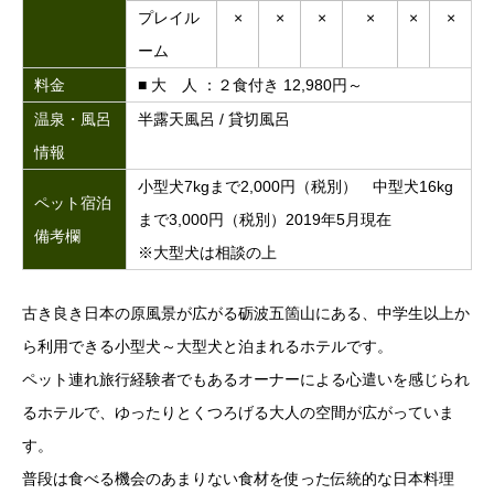
プレイル
×
×
×
×
×
×
ーム
料金
■ 大 人 ：２食付き 12,980円～
温泉・風呂
半露天風呂 / 貸切風呂
情報
小型犬7kgまで2,000円（税別） 中型犬16kg
ペット宿泊
まで3,000円（税別）2019年5月現在
備考欄
※大型犬は相談の上
古き良き日本の原風景が広がる砺波五箇山にある、中学生以上か
ら利用できる小型犬～大型犬と泊まれるホテルです。
ペット連れ旅行経験者でもあるオーナーによる心遣いを感じられ
るホテルで、ゆったりとくつろげる大人の空間が広がっていま
す。
普段は食べる機会のあまりない食材を使った伝統的な日本料理